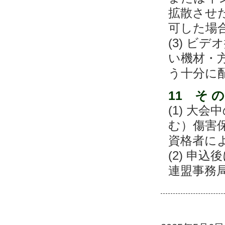
拡散させ
可した場
(3) ビ
い機材・
う十分に
11 そ の
(1) 大
む）傷害
資格者に
(2) 申
連盟事務