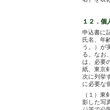
１２．
申込書に
氏名、年
う。）が
る。なお
は、必要
紙、東京
次に列挙
に必要な
（１）東
影した写
ジ等で公