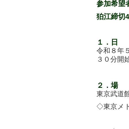
参加希望
狛江締切
4
１
．
日
令和８年
３０分開
２
．場
東京武道
◇東京メト