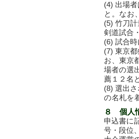
(4) 出
と。なお
(5) 竹
剣道試合
(6) 試
(7) 東
お、東京
場者の選
薦１２名
(8) 選
の名札を
８ 個人
申込書に
号・段位