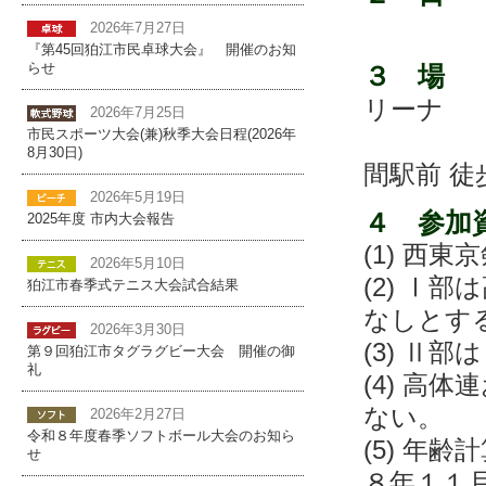
午前９
2026年7月27日
『第45回狛江市民卓球大会』 開催のお知
３ 場
らせ
リーナ
2026年7月25日
八王子
市民スポーツ大会(兼)秋季大会日程(2026年
8月30日)
間駅前 徒
2026年5月19日
４ 参加
2025年度 市内大会報告
(1) 西
2026年5月10日
(2) Ⅰ
狛江市春季式テニス大会試合結果
なしとす
2026年3月30日
(3) Ⅱ
第９回狛江市タグラグビー大会 開催の御
礼
(4) 高
ない。
2026年2月27日
令和８年度春季ソフトボール大会のお知ら
(5) 年
せ
８年１１