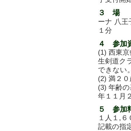
３ 場
ーナ 八
１分
４ 参加
(1) 西
生剣道ク
できない
(2) 満
(3) 年
年１１月
５ 参加
１人１,
記載の指