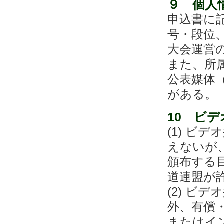
９ 個人
申込書に
号・段位
大会運営
また、所
公表媒体
がある。
10 ビ
(1) ビ
えないが
頒布する
道連盟が
(2) ビ
外、有償
またはイ