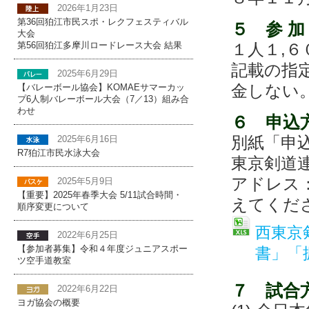
2026年1月23日
第36回狛江市民スポ・レクフェスティバル
５ 参 加
大会
１人１,
第56回狛江多摩川ロードレース大会 結果
記載の指
2025年6月29日
金しない
【バレーボール協会】KOMAEサマーカッ
プ6人制バレーボール大会（7／13）組み合
わせ
６ 申込
別紙「申
2025年6月16日
R7狛江市民水泳大会
東京剣道
アドレス：nt
2025年5月9日
【重要】2025年春季大会 5/11試合時間・
えてくださ
順序変更について
西東京
2022年6月25日
書」「
【参加者募集】令和４年度ジュニアスポー
ツ空手道教室
７ 試合
2022年6月22日
ヨガ協会の概要