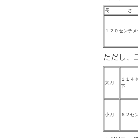
長 さ
１２０センチメ
ただし、
１１４
大刀
下
小刀
６２セ