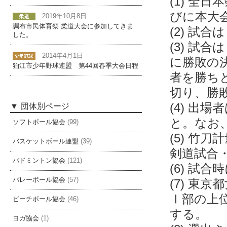
(1) 全
びに本大
2019年10月8日
調布市民体育祭 柔道大会に参加してきま
(2) 試
した。
(3) 試
2014年4月1日
に勝敗の
狛江市少年野球連盟 第44回春季大会日程
者を勝ち
切り、勝
(4) 出
団体別ページ
と。なお
ソフトボール協会
(99)
(5) 竹
バスケットボール連盟
(39)
剣道試合
バドミントン協会
(121)
(6) 試
バレーボール協会
(57)
(7) 東
Ⅰ部の上
ビーチボール協会
(46)
する。
ヨガ協会
(1)