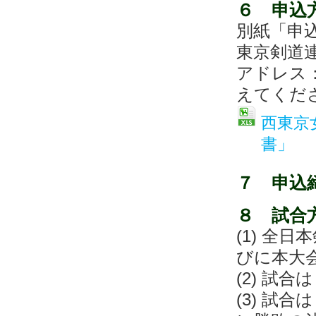
６ 申込
別紙「申
東京剣道
アドレス：nt
えてくださ
西東京
書」
７ 申込
８ 試合
(1) 全
びに本大
(2) 試
(3) 試