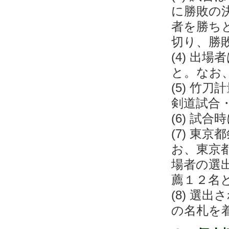
に勝敗の
者を勝ち
切り、勝
(4) 出
と。なお
(5) 竹
剣道試合
(6) 試
(7) 東
お、東京
場者の選
薦１２名
(8) 選
の名札を