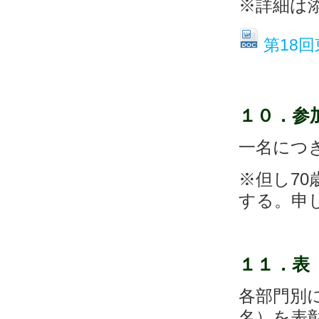
※詳細は
第18
１０．
参
一名につ
※但し7
する。申
１１．
各部門別
名）を表