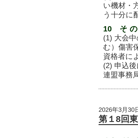
い機材・
う十分に
10 そ の
(1) 大
む）傷害
資格者に
(2) 申
連盟事務
2026年3月30
第１8回