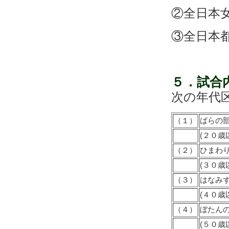
②全日本
③全日本
５
．試
次の年代
（１）
ばらの
(２０歳
（２）
ひまわ
(３０歳
（３）
はなみ
(４０歳
（４）
ぼたん
(５０歳