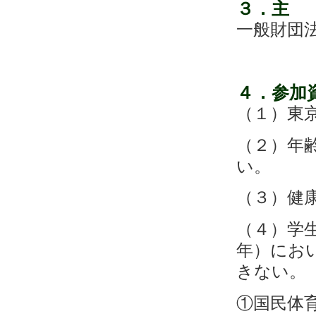
３
．主
一般財団
４．参
（１）東
（２）年
い。
（３）健
（４）学
年）にお
きない。
①国民体