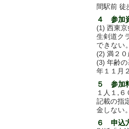
間駅前 徒
４ 参加
(1) 西
生剣道ク
できない
(2) 満
(3) 年
年１１月
５ 参加
１人１,
記載の指
金しない
６ 申込