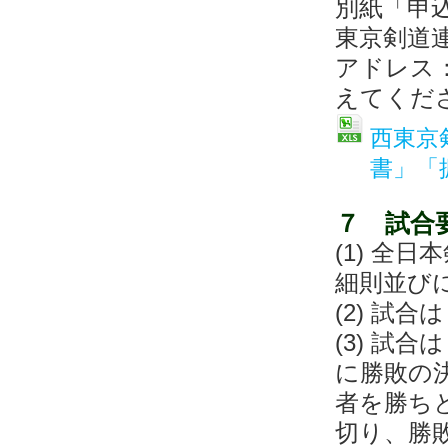
別紙「申
東京剣道
アドレス：nt
えてくださ
西東京
書」「
７ 試合
(1) 全
細則並び
(2) 試
(3) 試
に勝敗の
者を勝ち
切り、勝