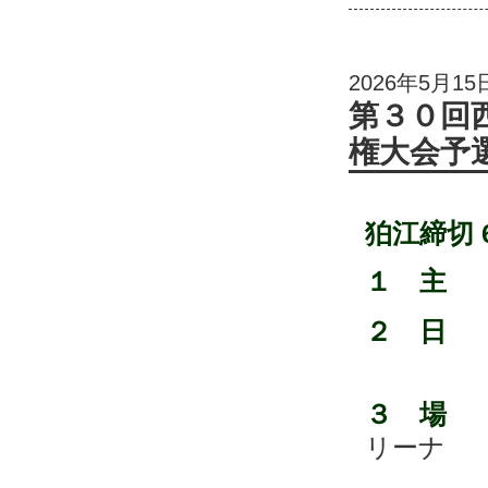
2026年5月15
第３０回
権大会予
狛江締切 6
１ 主
２ 日
午前９
３ 場
リーナ
八王子