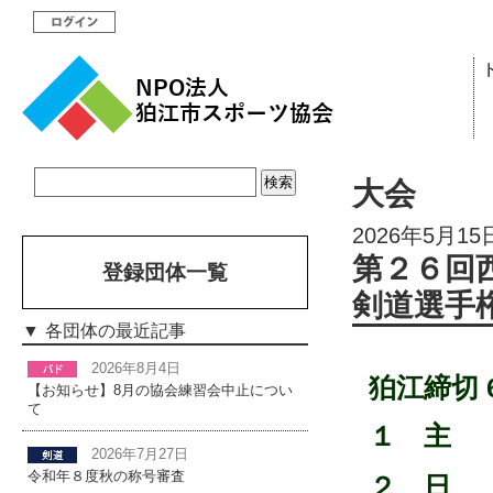
大会
2026年5月15
第２６回
登録団体一覧
剣道選手
各団体の最近記事
2026年8月4日
狛江締切 6
【お知らせ】8月の協会練習会中止につい
て
１ 主
2026年7月27日
令和年８度秋の称号審査
２ 日