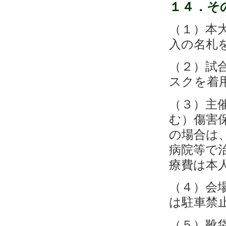
１４．
そ
（１）本
入の名札
（２）試
スクを着
（３）主
む）傷害
の場合は
病院等で
療費は本
（４）会
は駐車禁
（５）靴