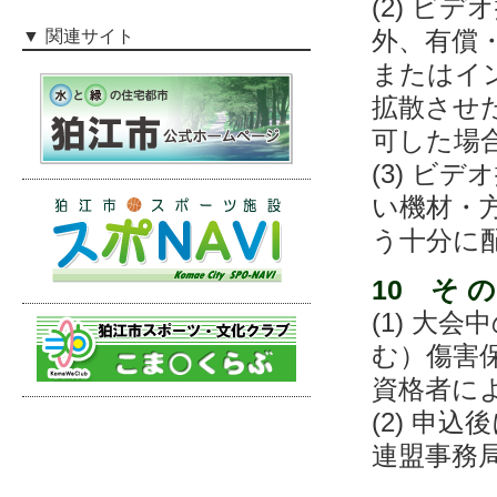
(2) ビ
外、有償
関連サイト
またはイ
拡散させ
可した場
(3) ビ
い機材・
う十分に
10 そ の
(1) 大
む）傷害
資格者に
(2) 申
連盟事務