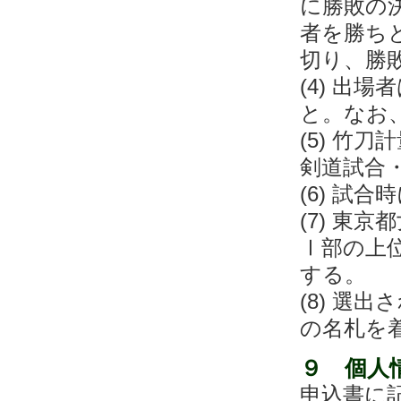
に勝敗の
者を勝ち
切り、勝
(4) 出
と。なお
(5) 竹
剣道試合
(6) 試
(7) 東
Ⅰ部の上
する。
(8) 選
の名札を
９ 個人
申込書に