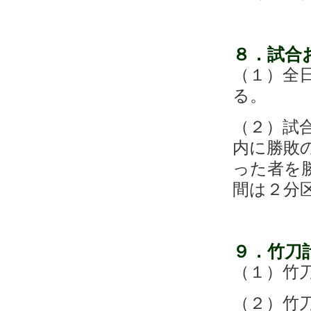
８．試合
（１）全
る。
（２）試
内に勝敗
った者を
間は２分
９．竹刀
（１）竹
（２）竹