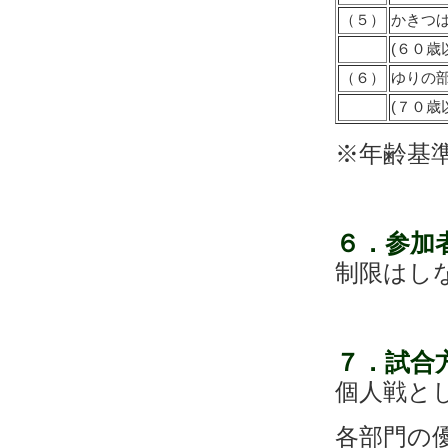
（５）
かきつ
(６０歳
（６）
ゆりの
(７０歳
※年齢基
６．参
制限はし
７．試
個人戦と
各部門の