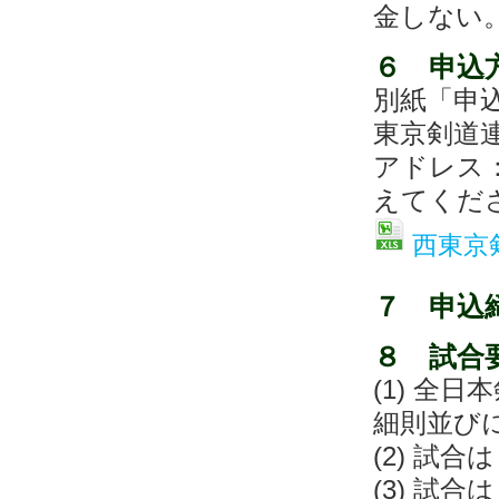
金しない
６ 申込
別紙「申
東京剣道
アドレス：nt
えてくださ
西東京
７ 申込
８ 試合
(1) 全
細則並び
(2) 試
(3) 試