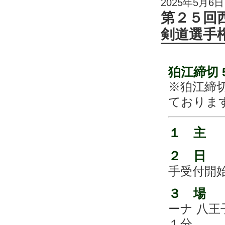
2025年5月6日
第２５回
剣道選手
狛江締切 5
※狛江締
ておりま
１ 主
２ 日
手受付開
３ 場
ーナ 八
１分