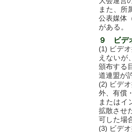
大会運営
また、所
公表媒体
がある。
９ ビデ
(1) ビ
えないが
頒布する
道連盟が
(2) ビ
外、有償
またはイ
拡散させ
可した場
(3) ビ