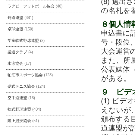
(8) 選
ラグビーフットボール協会
(40)
の名札を
剣道連盟
(381)
８個人情
卓球連盟
(159)
申込書に
号・段位
学童軟式野球連盟
(2)
大会運営
柔道クラブ
(4)
また、所
水泳協会
(17)
公表媒体
狛江市スポーツ協会
(128)
がある。
硬式テニス協会
(124)
９ ビデ
空手道連盟
(16)
(1) ビ
えないが
軟式野球連盟
(404)
頒布する
陸上競技協会
(51)
道連盟が