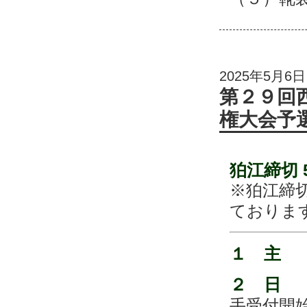
2025年5月6日
第２９回
権大会予
狛江締切 5
※狛江締
ておりま
１ 主
２ 日
手受付開