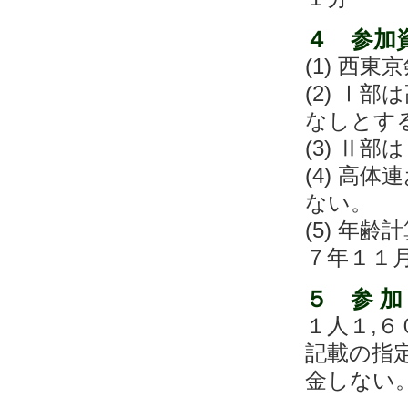
４ 参加
(1) 西
(2) Ⅰ
なしとす
(3) Ⅱ
(4) 高
ない。
(5) 年
７年１１
５ 参 加
１人１,
記載の指
金しない