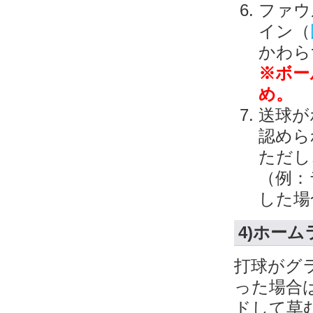
ファウ
イン（
かわら
※ボー
め。
送球が
認めら
ただし
（例：
した場
4)ホー
打球がグ
った場合
ドして草