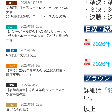
・準決：
2026年1月23日
・３決：
第36回狛江市民スポ・レクフェスティバル
大会
・決勝：
第56回狛江多摩川ロードレース大会 結果
2025年6月29日
日程・結
【バレーボール協会】KOMAEサマーカッ
プ6人制バレーボール大会（7／13）組み合
わせ
202
2025年6月16日
R7狛江市民水泳大会
202
2025年5月9日
【重要】2025年春季大会 5/11試合時間・
順序変更について
グラウン
2022年6月25日
詳細は『
【参加者募集】令和４年度ジュニアスポー
ツ空手道教室
い。
2022年6月22日
以上
ヨガ協会の概要