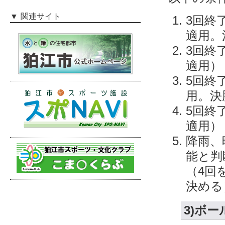
関連サイト
3回終
適用。
3回終
適用）
5回終
用。決
5回終
適用）
降雨、
能と判
（4回
決める
3)ボ