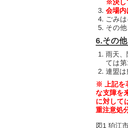
※決し
会場内
ごみは
その他
6.その他
雨天、
ては第
連盟は
※ 上記
な支障を
に対して
重注意処
図1 狛江