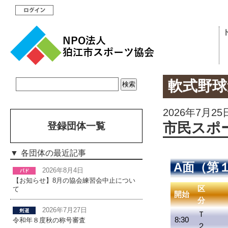
軟式野球
2026年7月25
市民スポー
登録団体一覧
各団体の最近記事
A面（第
2026年8月4日
【お知らせ】8月の協会練習会中止につい
区
て
開始
分
2026年7月27日
Ｔ
8:30
令和年８度秋の称号審査
２