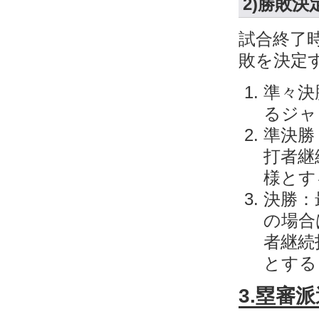
2)勝敗決
試合終了
敗を決定
準々決
るジャ
準決勝
打者継
様とす
決勝：
の場合
者継続
とする
3.塁審