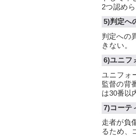
2つ認め
5)判定
判定への
きない。
6)ユニフ
ユニフォ
監督の背
は30番
7)コー
走者が負
るため、