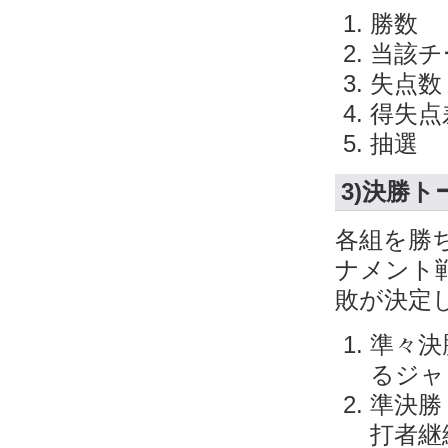
勝数
当該チ
失点数
得失点
抽選
3)決勝
各組を勝
ナメント
敗が決定
準々決
るジャ
準決勝
打者継