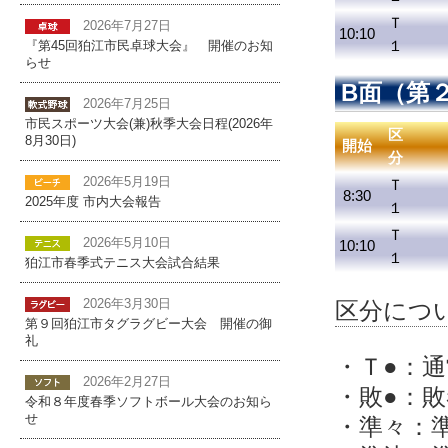
Ｔ
2026年7月27日
10:10
１
『第45回狛江市民卓球大会』 開催のお知
らせ
B面（第
2026年7月25日
市民スポーツ大会(兼)秋季大会日程(2026年
区
8月30日)
開始
分
2026年5月19日
Ｔ
8:30
2025年度 市内大会報告
１
Ｔ
2026年5月10日
10:10
１
狛江市春季式テニス大会試合結果
2026年3月30日
区分につい
第９回狛江市タグラグビー大会 開催の御
礼
・Ｔ●：
2026年2月27日
・敗●：
令和８年度春季ソフトボール大会のお知ら
せ
・準々：