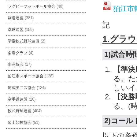
ラグビーフットボール協会
(40)
狛江市
剣道連盟
(381)
記
卓球連盟
(159)
1.グラ
学童軟式野球連盟
(2)
1)試合時
柔道クラブ
(4)
水泳協会
(17)
【準決
狛江市スポーツ協会
(128)
る。た
しいイ
硬式テニス協会
(124)
【決勝
空手道連盟
(16)
る。(
軟式野球連盟
(404)
2)コー
陸上競技協会
(51)
以下の条