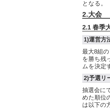
となる。
2.大会
2.1 春季
1)運営方
最大8組
を勝ち残
ムを決定
2)予選リ
抽選会に
めた順位
は以下の