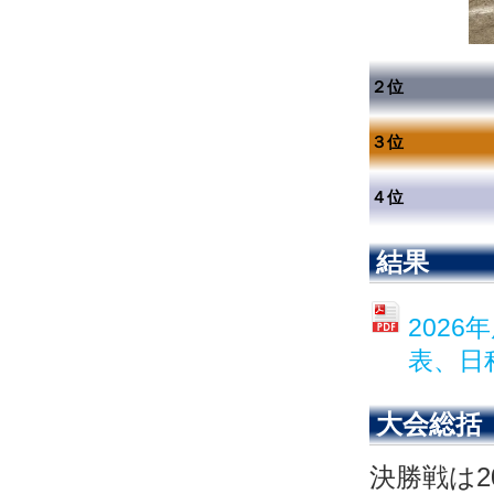
２位
３位
４位
結果
202
表、日
大会総括
決勝戦は2