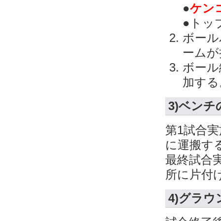
●
ケンコ
●トッ
ボール
ームが
ボール
加する
3)ベンチ
第1試合
に運搬す
最終試合
所に片付
4)グラ