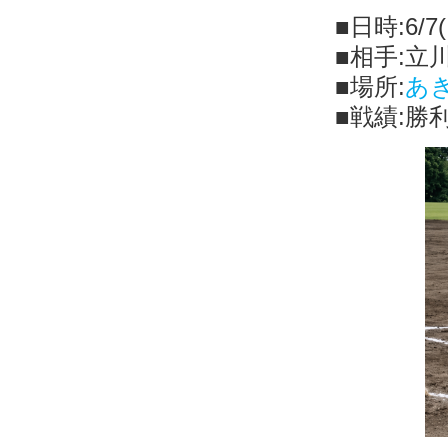
■日時:6/7
■相手:立
■場所:
あ
■戦績:勝