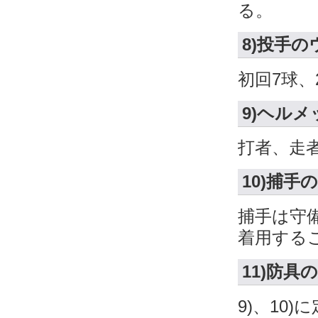
る。
8)投手
初回7球、
9)ヘルメ
打者、走
10)捕手
捕手は守
着用する
11)防具
9)、10