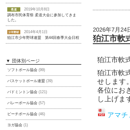
2019年10月8日
調布市民体育祭 柔道大会に参加してきま
した。
2026年7月24
2014年4月1日
狛江市軟
狛江市少年野球連盟 第44回春季大会日程
狛江市軟
団体別ページ
ソフトボール協会
(99)
狛江市軟
せします
バスケットボール連盟
(39)
各位にお
バドミントン協会
(121)
し上げま
バレーボール協会
(57)
アマチ
ビーチボール協会
(46)
ヨガ協会
(1)