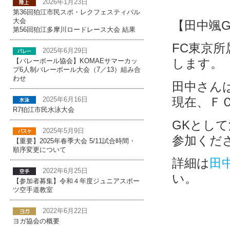
2026年1月23日
第36回狛江市民スポ・レクフェスティバル
大会
【田中颯
第56回狛江多摩川ロードレース大会 結果
FC東京
2025年6月29日
します。
【バレーボール協会】KOMAEサマーカッ
プ6人制バレーボール大会（7／13）組み合
わせ
田中さん
現在、Ｆ
2025年6月16日
R7狛江市民水泳大会
GKとし
2025年5月9日
参加くだ
【重要】2025年春季大会 5/11試合時間・
順序変更について
詳細は
田
2022年6月25日
い。
【参加者募集】令和４年度ジュニアスポー
ツ空手道教室
2022年6月22日
ヨガ協会の概要