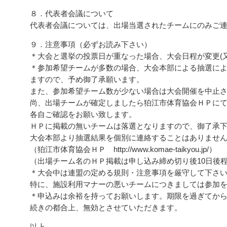
８．代表者会議について
代表者会議については、出場当選されたチームにのみご
９．注意事項（必ずお読み下さい）
＊大会と選挙の投票日が重なった場合、大会日程が変更(
＊参加希望チームが多数の場合、大会本部による抽選に
ますので、予め御了承願います。
また、参加希望チーム数が少ない場合は大会開催を中止
尚、出場チームが確定しましたら狛江市体育協会ＨＰに
各自ご確認をお願い致します。
ＨＰに掲載の無いチームは落選となりますので、御了承
大会本部より抽選結果を個別に連絡することはありませ
（狛江市体育協会ＨＰ http://www.komae-taikyou.jp/）
（出場チーム名のＨＰ掲載は申し込み締め切り後10日後
＊大会中は連盟の定める規則・注意事項を厳守して下さ
特に、施設利用マナーの悪いチームにつきましては参加
＊申込みは余裕を持ってお願いします。期限を過ぎてか
続きの都合上、無効とさせていただきます。
以上