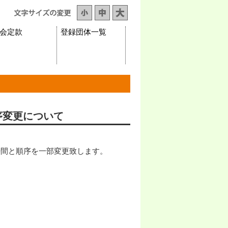
会定款
登録団体一覧
順序変更について
合時間と順序を一部変更致します。
。