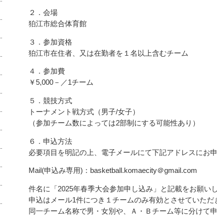
２．会場
狛江市総合体育館
３．参加資格
狛江市在住者、又は在勤者を１名以上含むチーム
４．参加費
￥5,000－／1チーム
５．競技方式
トーナメント戦方式（男子/女子）
（参加チーム数によっては2部制にする可能性あり）
６．申込方法
必要項目を明記の上、電子メールにて下記アドレスにお
Mail(申込み専用)：basketball.komaecity＠gmail.com
件名に「2025年春季大会参加申し込み」と記載をお願い
申込はメール1件につき１チームのみ有効とさせていただ
同一チーム名称で男・女別や、Ａ・Ｂチーム等に分けて