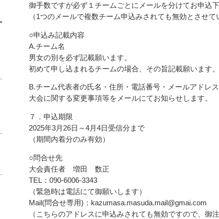
御手数ですが必ず１チームごとにメールを分けてお申込
（1つのメールで複数チーム申込みされても無効とさせて
○申込み記載内容
A.チーム名
男女の別を必ず記載願います。
初めて申し込まれるチームの場合、その旨記載願います
B.チーム代表者の氏名・住所・電話番号・メールアドレス
大会に関する変更事項等をメールにてお知らせします。
７．申込期限
2025年3月26日～4月4日受信分まで
（期間内着分のみ有効）
○問合せ先
大会責任者 増田 数正
TEL：090-6006-3343
（緊急時は電話にて御願いします）
Mail(問合せ専用)：kazumasa.masuda.mail@gmai.com
（こちらのアドレスに申込みされても無効ですので、御