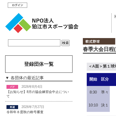
春季大会日程(2
登録団体一覧
＜A面＞第１球
各団体の最近記事
開始
区分
2026年8月4日
8:30
準々
【お知らせ】8月の協会練習会中止につい
て
10:10
決１
2026年7月27日
令和年８度秋の称号審査