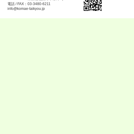
電話 / FAX：03-3480-6211
info@komae-taikyou.jp