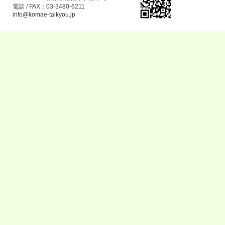
電話 / FAX：03-3480-6211
info@komae-taikyou.jp