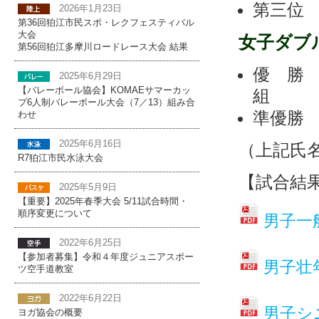
第三
2026年1月23日
第36回狛江市民スポ・レクフェスティバル
大会
女子ダブ
第56回狛江多摩川ロードレース大会 結果
優 
2025年6月29日
【バレーボール協会】KOMAEサマーカッ
組
プ6人制バレーボール大会（7／13）組み合
準優勝 
わせ
2025年6月16日
（上記氏
R7狛江市民水泳大会
【試合結
2025年5月9日
【重要】2025年春季大会 5/11試合時間・
順序変更について
男子一
2022年6月25日
【参加者募集】令和４年度ジュニアスポー
男子壮
ツ空手道教室
2022年6月22日
男子シ
ヨガ協会の概要