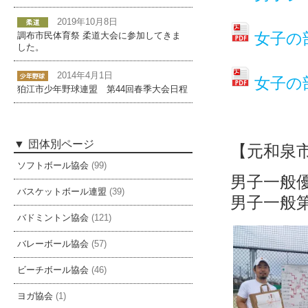
2019年10月8日
女子の
調布市民体育祭 柔道大会に参加してきま
した。
2014年4月1日
女子の
狛江市少年野球連盟 第44回春季大会日程
団体別ページ
【元和泉
ソフトボール協会
(99)
男子
バスケットボール連盟
(39)
男子一般
バドミントン協会
(121)
バレーボール協会
(57)
ビーチボール協会
(46)
ヨガ協会
(1)