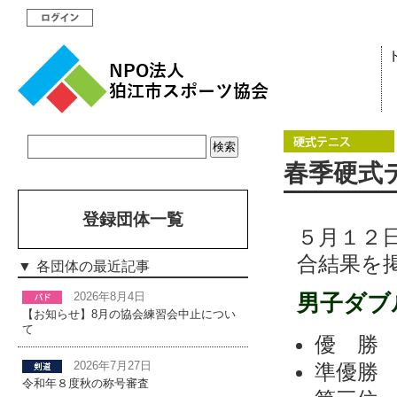
春季硬式
登録団体一覧
５月１２
合結果を
各団体の最近記事
男子ダブ
2026年8月4日
【お知らせ】8月の協会練習会中止につい
て
優 
準優
2026年7月27日
令和年８度秋の称号審査