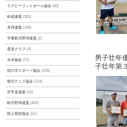
ラグビーフットボール協会
(40)
剣道連盟
(381)
卓球連盟
(159)
学童軟式野球連盟
(2)
柔道クラブ
(4)
男子
水泳協会
(17)
子壮年第
狛江市スポーツ協会
(128)
硬式テニス協会
(124)
空手道連盟
(16)
軟式野球連盟
(404)
陸上競技協会
(51)