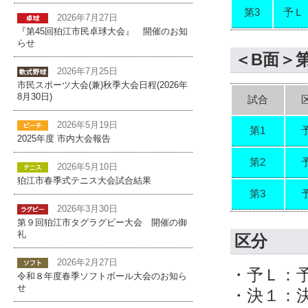
第3
予Ｌ
2026年7月27日
『第45回狛江市民卓球大会』 開催のお知
らせ
＜B面＞
2026年7月25日
市民スポーツ大会(兼)秋季大会日程(2026年
8月30日)
試合
2026年5月19日
第1
2025年度 市内大会報告
第2
2026年5月10日
狛江市春季式テニス大会試合結果
第3
2026年3月30日
第９回狛江市タグラグビー大会 開催の御
礼
区分
2026年2月27日
・予Ｌ：
令和８年度春季ソフトボール大会のお知ら
せ
・決１：