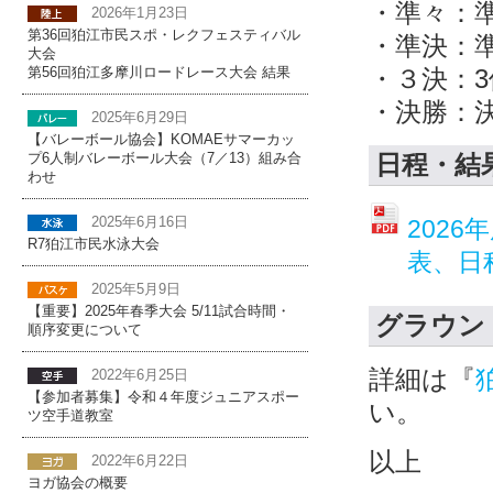
・準々：
2026年1月23日
第36回狛江市民スポ・レクフェスティバル
・準決：
大会
・３決：
第56回狛江多摩川ロードレース大会 結果
・決勝：
2025年6月29日
【バレーボール協会】KOMAEサマーカッ
日程・結
プ6人制バレーボール大会（7／13）組み合
わせ
2025年6月16日
202
R7狛江市民水泳大会
表、日
2025年5月9日
【重要】2025年春季大会 5/11試合時間・
グラウン
順序変更について
詳細は『
2022年6月25日
【参加者募集】令和４年度ジュニアスポー
い。
ツ空手道教室
以上
2022年6月22日
ヨガ協会の概要