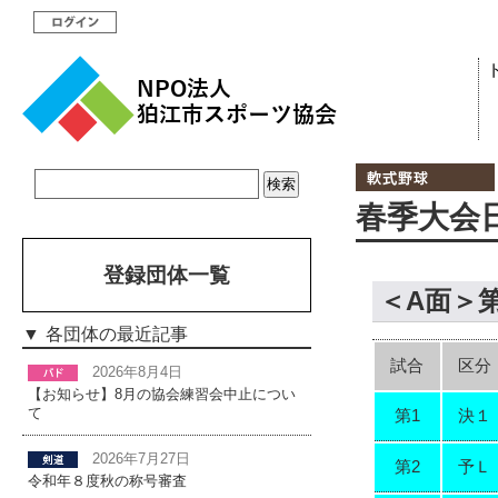
春季大会日程
登録団体一覧
＜A面＞
各団体の最近記事
試合
区分
2026年8月4日
【お知らせ】8月の協会練習会中止につい
て
第1
決１
2026年7月27日
第2
予Ｌ
令和年８度秋の称号審査