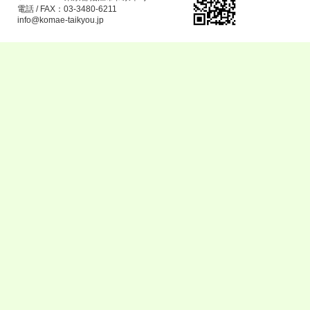
電話 / FAX：03-3480-6211
info@komae-taikyou.jp