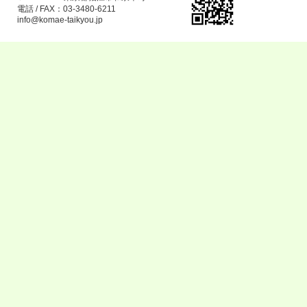
電話 / FAX：03-3480-6211
info@komae-taikyou.jp