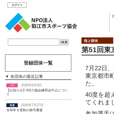
第51回
登録団体一覧
7月22日
東京都市
各団体の最近記事
た。
2026年8月4日
【お知らせ】8月の協会練習会中止につい
40度を
て
てくれま
2026年7月27日
令和年８度秋の称号審査
参加選手は