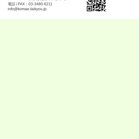
電話 / FAX：03-3480-6211
info@komae-taikyou.jp