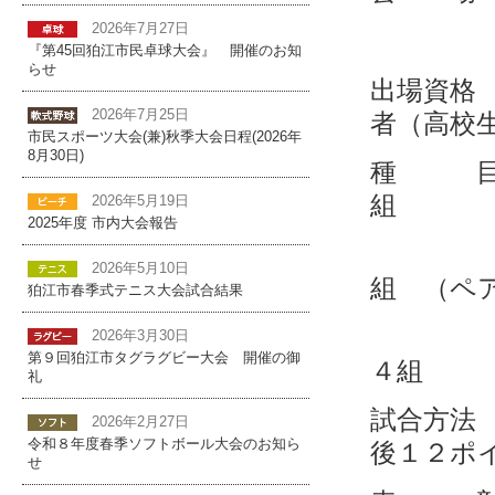
2026年7月27日
女子の
『第45回狛江市民卓球大会』 開催のお知
らせ
出場資格
2026年7月25日
者（高校
市民スポーツ大会(兼)秋季大会日程(2026年
8月30日)
種 目
組
2026年5月19日
2025年度 市内大会報告
男子
2026年5月10日
組 （ペ
狛江市春季式テニス大会試合結果
女
2026年3月30日
第９回狛江市タグラグビー大会 開催の御
４組
礼
試合方法
2026年2月27日
令和８年度春季ソフトボール大会のお知ら
後１２ポ
せ