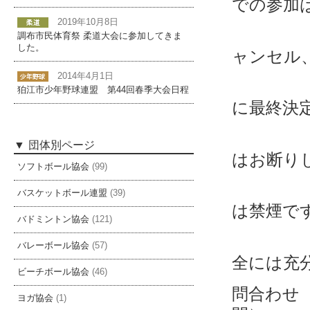
での参加
2019年10月8日
・締め
調布市民体育祭 柔道大会に参加してきま
した。
ャンセル
2014年4月1日
・天候
狛江市少年野球連盟 第44回春季大会日程
に最終決
・会場
団体別ページ
はお断り
ソフトボール協会
(99)
・コー
バスケットボール連盟
(39)
は禁煙で
バドミントン協会
(121)
・傷害
バレーボール協会
(57)
全には充
ビーチボール協会
(46)
問合わせ
ヨガ協会
(1)