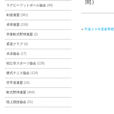
間）
ラグビーフットボール協会
(40)
剣道連盟
(381)
卓球連盟
(159)
«
平成２４年度春季硬
学童軟式野球連盟
(2)
柔道クラブ
(4)
水泳協会
(17)
狛江市スポーツ協会
(128)
硬式テニス協会
(124)
空手道連盟
(16)
軟式野球連盟
(404)
陸上競技協会
(51)