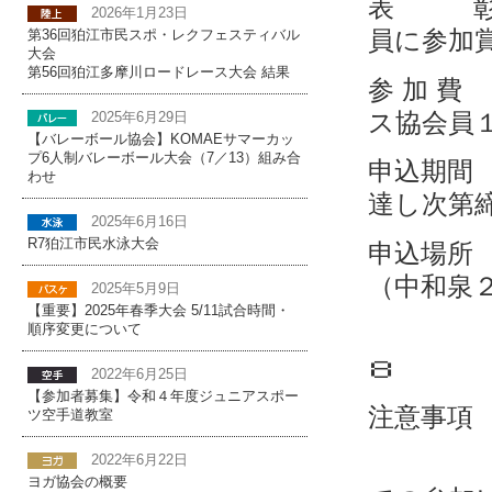
表 彰 
2026年1月23日
員に参加
第36回狛江市民スポ・レクフェスティバル
大会
第56回狛江多摩川ロードレース大会 結果
参 加 
ス協会員
2025年6月29日
【バレーボール協会】KOMAEサマーカッ
プ6人制バレーボール大会（7／13）組み合
申込期間
わせ
達し次第
2025年6月16日
R7狛江市民水泳大会
申込
（中和泉
2025年5月9日
【重要】2025年春季大会 5/11試合時間・
&０
順序変更について
８ １
2022年6月25日
【参加者募集】令和４年度ジュニアスポー
注意事項
ツ空手道教室
・前回
2022年6月22日
ヨガ協会の概要