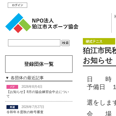
狛江市民
お知らせ
登録団体一覧
日 時
各団体の最近記事
予備日
2026年8月4日
【お知らせ】8月の協会練習会中止につい
（当日
て
選をしま
2026年7月27日
令和年８度秋の称号審査
会 場 