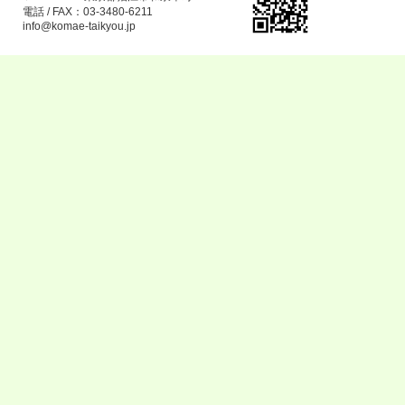
電話 / FAX：03-3480-6211
info@komae-taikyou.jp