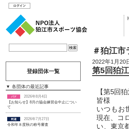
＃狛江市
2022年1月20
第5回狛
登録団体一覧
各団体の最近記事
【第5回
2026年8月4日
皆様
【お知らせ】8月の協会練習会中止につい
いつもお
て
現在、コ
2026年7月27日
い、東京都
令和年８度秋の称号審査