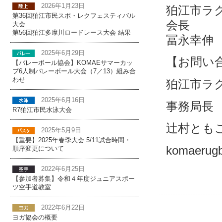
2026年1月23日
狛江市ラ
第36回狛江市民スポ・レクフェスティバル
会長
大会
第56回狛江多摩川ロードレース大会 結果
冨永幸伸
2025年6月29日
【お問い
【バレーボール協会】KOMAEサマーカッ
プ6人制バレーボール大会（7／13）組み合
わせ
狛江市ラ
2025年6月16日
事務局長
R7狛江市民水泳大会
辻村とも
2025年5月9日
【重要】2025年春季大会 5/11試合時間・
komaerug
順序変更について
2022年6月25日
【参加者募集】令和４年度ジュニアスポー
ツ空手道教室
2022年6月22日
ヨガ協会の概要