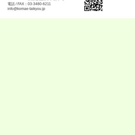
電話 / FAX：03-3480-6211
info@komae-taikyou.jp