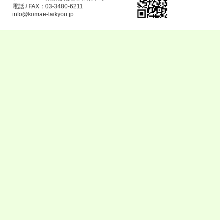
電話 / FAX：03-3480-6211
info@komae-taikyou.jp