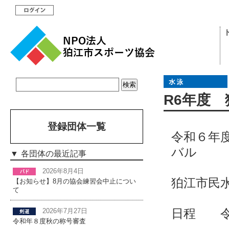
R6年度
登録団体一覧
令和６年
バル
各団体の最近記事
2026年8月4日
狛江市民
【お知らせ】8月の協会練習会中止につい
て
日程 令
2026年7月27日
令和年８度秋の称号審査