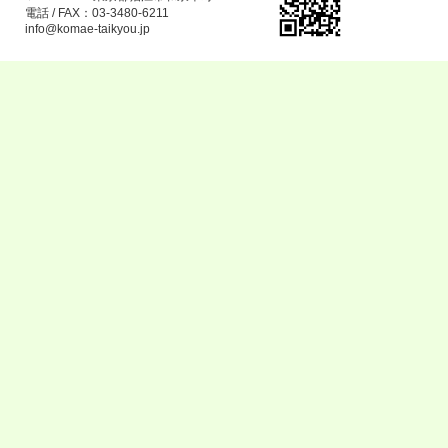
電話 / FAX：03-3480-6211
info@komae-taikyou.jp