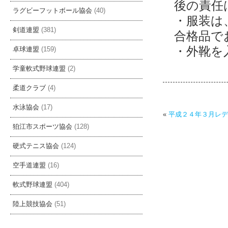
後の責任
ラグビーフットボール協会
(40)
・服装は
剣道連盟
(381)
合格品で
・外靴を
卓球連盟
(159)
学童軟式野球連盟
(2)
柔道クラブ
(4)
水泳協会
(17)
«
平成２４年３月レデ
狛江市スポーツ協会
(128)
硬式テニス協会
(124)
空手道連盟
(16)
軟式野球連盟
(404)
陸上競技協会
(51)