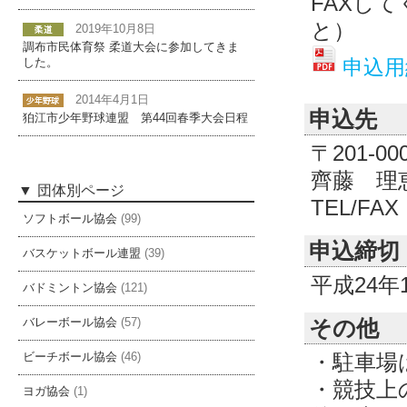
FAXし
と）
2019年10月8日
調布市民体育祭 柔道大会に参加してきま
申込
した。
2014年4月1日
申込先
狛江市少年野球連盟 第44回春季大会日程
〒201-0
齊藤 理
団体別ページ
TEL/FAX
ソフトボール協会
(99)
申込締切
バスケットボール連盟
(39)
平成24年
バドミントン協会
(121)
その他
バレーボール協会
(57)
・駐車場
ビーチボール協会
(46)
・競技上
ヨガ協会
(1)