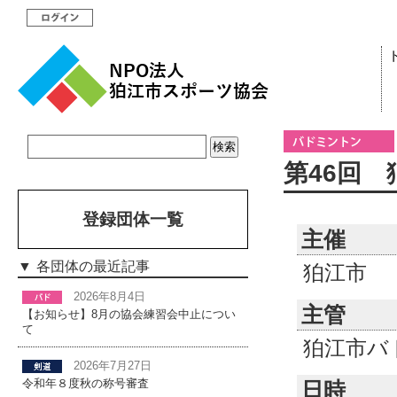
第46回
登録団体一覧
主催
各団体の最近記事
狛江市
2026年8月4日
主管
【お知らせ】8月の協会練習会中止につい
て
狛江市バ
2026年7月27日
日時
令和年８度秋の称号審査