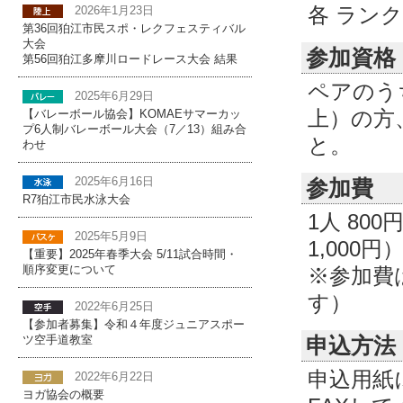
各 ラン
2026年1月23日
第36回狛江市民スポ・レクフェスティバル
大会
参加資格
第56回狛江多摩川ロードレース大会 結果
ペアのう
2025年6月29日
上）の方
【バレーボール協会】KOMAEサマーカッ
プ6人制バレーボール大会（7／13）組み合
と。
わせ
参加費
2025年6月16日
R7狛江市民水泳大会
1人 80
2025年5月9日
1,000円
【重要】2025年春季大会 5/11試合時間・
※参加費
順序変更について
す）
2022年6月25日
【参加者募集】令和４年度ジュニアスポー
申込方法
ツ空手道教室
申込用紙
2022年6月22日
ヨガ協会の概要