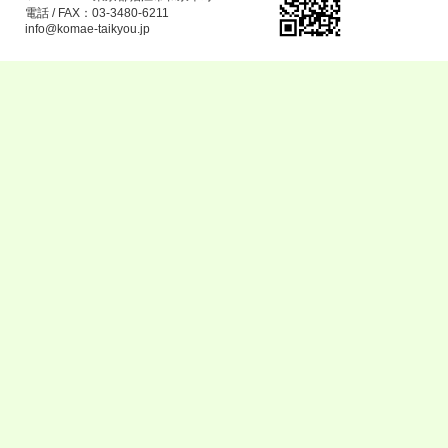
電話 / FAX：03-3480-6211
info@komae-taikyou.jp