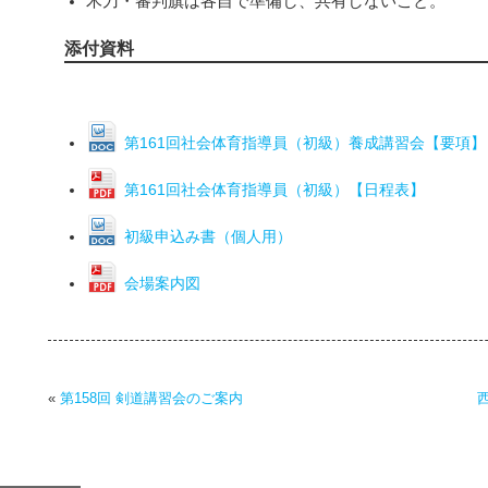
木刀・審判旗は各自で準備し、共有しないこと。
添付資料
第161回社会体育指導員（初級）養成講習会【要項】
第161回社会体育指導員（初級）【日程表】
初級申込み書（個人用）
会場案内図
«
第158回 剣道講習会のご案内