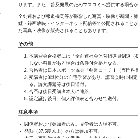
ります。また、普及発展のためマスコミへ提供する場合
全剣連および報道機関等が撮影した写真・映像が新聞・
継・録画放映・インターネット配信等で公開されること
た写真・映像が販売されることもあります。
その他
本講習会合格者には「全剣連社会体育指導員剣道（
しない科目がある場合は条件付合格となる。
合格者は日本スポーツ協会「剣道コーチⅠ（専門科
受講者は8単位分の自宅学習があり、講習会時に指
る。論文課題等は後日送付。
合否は後日受講者本人に連絡。
認定証は後日、個人評価表と合わせて送付。
注意事項
関係者および参加者のみ。見学者は入場不可。
発熱（37.5度以上）の方は参加不可。