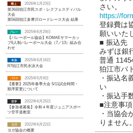
2026年1月23日
さい。
第36回狛江市民スポ・レクフェスティバル
https://for
大会
第56回狛江多摩川ロードレース大会 結果
登録費は
願いいた
2025年6月29日
【バレーボール協会】KOMAEサマーカッ
■ 振込先
プ6人制バレーボール大会（7／13）組み合
わせ
みずほ銀行
普通 1145
2025年6月16日
R7狛江市民水泳大会
狛江市バ
・振込名
2025年5月9日
【重要】2025年春季大会 5/11試合時間・
い
順序変更について
・振込手
2022年6月25日
■注意事項
【参加者募集】令和４年度ジュニアスポー
・当協会
ツ空手道教室
りません
2022年6月22日
ヨガ協会の概要