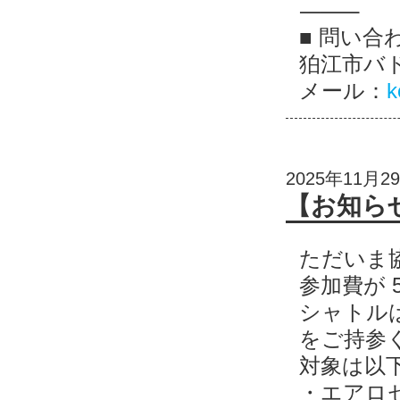
⸻
■ 問い合
狛江市バ
メール：
k
2025年11月2
【お知ら
ただいま
参加費が 5
シャトル
をご持参
対象は以
・エアロセ