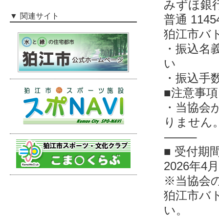
みずほ銀行
関連サイト
普通 1145
狛江市バ
・振込名
い
・振込手
■注意事項
・当協会
りません
⸻
■ 受付期
2026年4
※当協会
狛江市バ
い。