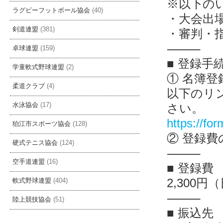
※以下の
ラグビーフットボール協会
(40)
・大会出
剣道連盟
(381)
・審判・
⸻
卓球連盟
(159)
■ 登録手
学童軟式野球連盟
(2)
① 名簿登
柔道クラブ
(4)
以下のリン
さい。
水泳協会
(17)
https://for
狛江市スポーツ協会
(128)
② 登録費
硬式テニス協会
(124)
⸻
空手道連盟
(16)
■ 登録費
2,300円
軟式野球連盟
(404)
⸻
陸上競技協会
(51)
■ 振込先