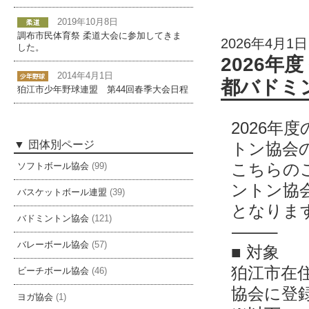
2019年10月8日
調布市民体育祭 柔道大会に参加してきま
2026年4月1日
した。
2026年
2014年4月1日
都バドミ
狛江市少年野球連盟 第44回春季大会日程
2026
団体別ページ
トン協
会
こちらの
ソフトボール協会
(99)
ントン協
バスケットボール連盟
(39)
となりま
バドミントン協会
(121)
⸻
バレーボール協会
(57)
■ 対象
狛江市在
ビーチボール協会
(46)
協会に登
ヨガ協会
(1)