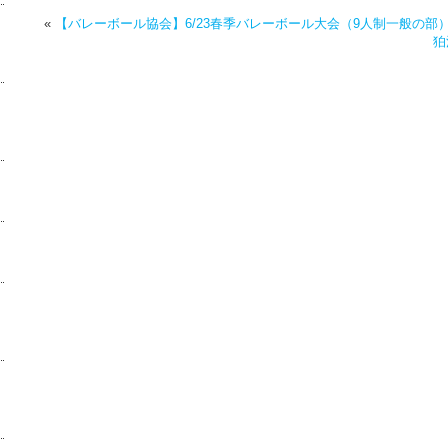
«
【バレーボール協会】6/23春季バレーボール大会（9人制一般の部
狛