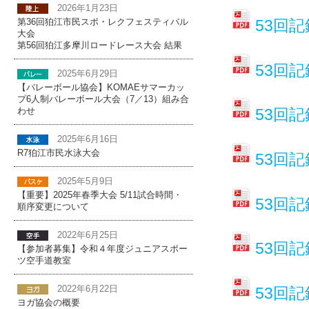
2026年1月23日
53回記
第36回狛江市民スポ・レクフェスティバル
大会
第56回狛江多摩川ロードレース大会 結果
53回記
2025年6月29日
【バレーボール協会】KOMAEサマーカッ
プ6人制バレーボール大会（7／13）組み合
53回記
わせ
2025年6月16日
R7狛江市民水泳大会
53回記
2025年5月9日
【重要】2025年春季大会 5/11試合時間・
53回記
順序変更について
2022年6月25日
53回記
【参加者募集】令和４年度ジュニアスポー
ツ空手道教室
53回記
2022年6月22日
ヨガ協会の概要