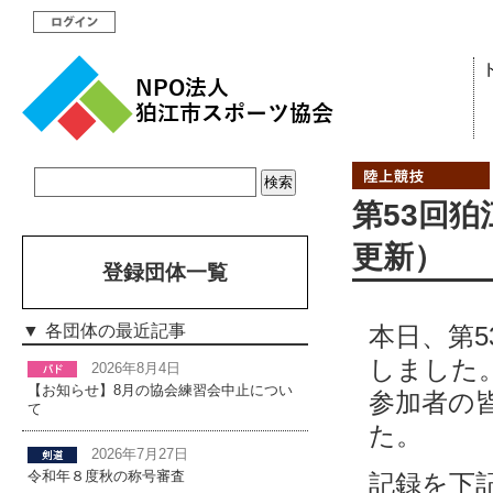
第53回狛
更新）
登録団体一覧
本日、第
各団体の最近記事
しました
2026年8月4日
【お知らせ】8月の協会練習会中止につい
参加者の
て
た。
2026年7月27日
令和年８度秋の称号審査
記録を下