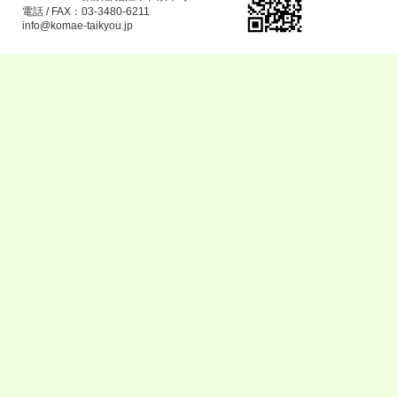
電話 / FAX：03-3480-6211
info@komae-taikyou.jp