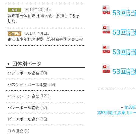
2019年10月8日
53回記
調布市民体育祭 柔道大会に参加してきま
した。
53回記
2014年4月1日
狛江市少年野球連盟 第44回春季大会日程
53回記
団体別ページ
53回記
ソフトボール協会
(99)
バスケットボール連盟
(39)
バドミントン協会
(121)
«
第33
バレーボール協会
(57)
第53回狛江多摩川ロ
ビーチボール協会
(46)
ヨガ協会
(1)