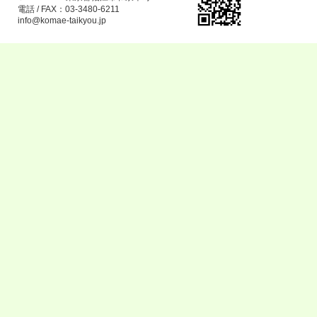
電話 / FAX：03-3480-6211
info@komae-taikyou.jp