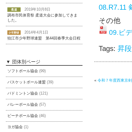
08.R7.
2019年10月8日
調布市民体育祭 柔道大会に参加してきま
その他
した。
09.ビ
2014年4月1日
狛江市少年野球連盟 第44回春季大会日程
Tags:
昇段
団体別ページ
ソフトボール協会
(99)
«
令和７年度西東京剣
バスケットボール連盟
(39)
バドミントン協会
(121)
バレーボール協会
(57)
ビーチボール協会
(46)
ヨガ協会
(1)