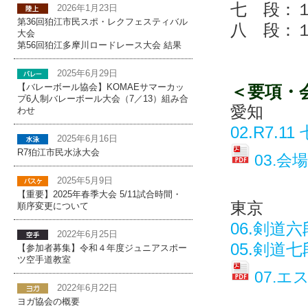
七 段：
2026年1月23日
第36回狛江市民スポ・レクフェスティバル
八 段：
大会
第56回狛江多摩川ロードレース大会 結果
2025年6月29日
＜要項・
【バレーボール協会】KOMAEサマーカッ
プ6人制バレーボール大会（7／13）組み合
愛知
わせ
02.R7
2025年6月16日
R7狛江市民水泳大会
03.
2025年5月9日
【重要】2025年春季大会 5/11試合時間・
東京
順序変更について
06.剣道
2022年6月25日
05.剣道
【参加者募集】令和４年度ジュニアスポー
ツ空手道教室
07.
2022年6月22日
ヨガ協会の概要