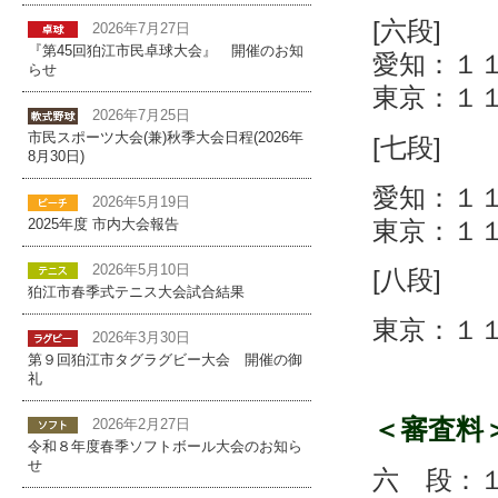
[六段]
2026年7月27日
『第45回狛江市民卓球大会』 開催のお知
愛知：１
らせ
東京：１
2026年7月25日
市民スポーツ大会(兼)秋季大会日程(2026年
[七段]
8月30日)
愛知：１
2026年5月19日
東京：１
2025年度 市内大会報告
2026年5月10日
[八段]
狛江市春季式テニス大会試合結果
東京：１１
2026年3月30日
第９回狛江市タグラグビー大会 開催の御
礼
＜審査料
2026年2月27日
令和８年度春季ソフトボール大会のお知ら
せ
六 段：