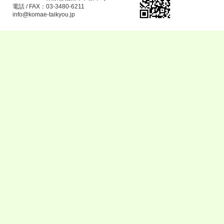
電話 / FAX：03-3480-6211
info@komae-taikyou.jp