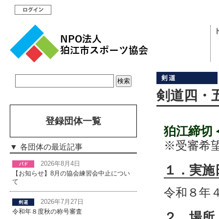
剣道四・
登録団体一覧
狛江締切
※受審希
各団体の最近記事
2026年8月4日
１．実施
【お知らせ】8月の協会練習会中止につい
て
令和８年
2026年7月27日
令和年８度秋の称号審査
２．場所