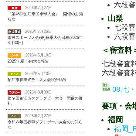
六段審
2026年7月27日
『第45回狛江市民卓球大会』 開催のお知
山梨
らせ
七段審
2026年7月25日
六段審
市民スポーツ大会(兼)秋季大会日程(2026年
8月30日)
＜審査料
2026年5月19日
2025年度 市内大会報告
七段審査料：
六段審査料：
2026年5月10日
狛江市春季式テニス大会試合結果
08.七
2026年3月30日
第９回狛江市タグラグビー大会 開催の御
礼
要項・会
2026年2月27日
福岡
令和８年度春季ソフトボール大会のお知ら
福岡_
せ