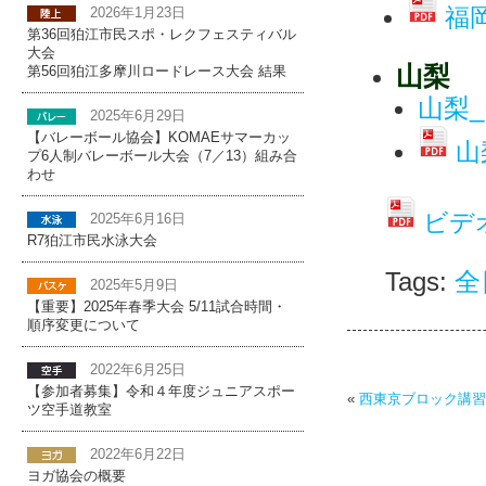
福
2026年1月23日
第36回狛江市民スポ・レクフェスティバル
大会
山梨
第56回狛江多摩川ロードレース大会 結果
山梨_
2025年6月29日
【バレーボール協会】KOMAEサマーカッ
山
プ6人制バレーボール大会（7／13）組み合
わせ
ビデオ
2025年6月16日
R7狛江市民水泳大会
Tags:
全
2025年5月9日
【重要】2025年春季大会 5/11試合時間・
順序変更について
2022年6月25日
【参加者募集】令和４年度ジュニアスポー
«
西東京ブロック講習
ツ空手道教室
2022年6月22日
ヨガ協会の概要