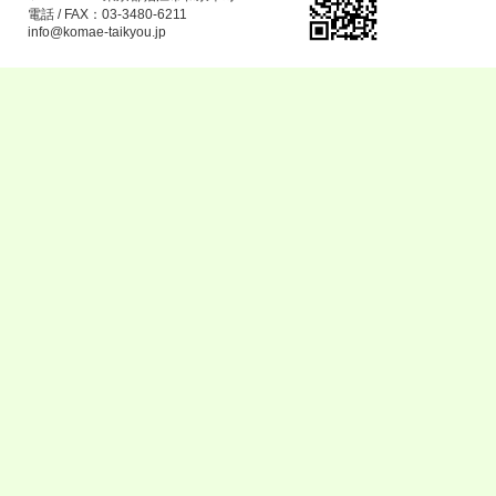
電話 / FAX：03-3480-6211
info@komae-taikyou.jp