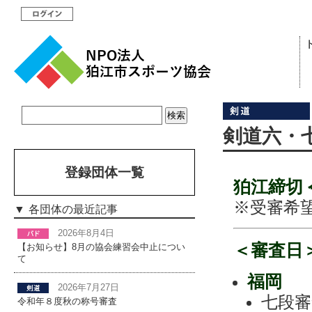
剣道六・
登録団体一覧
狛江締切 
※受審希
各団体の最近記事
2026年8月4日
＜審査日
【お知らせ】8月の協会練習会中止につい
て
福岡
2026年7月27日
七段審
令和年８度秋の称号審査