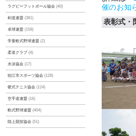
催のお知
ラグビーフットボール協会
(40)
剣道連盟
(381)
表彰式・
卓球連盟
(159)
学童軟式野球連盟
(2)
柔道クラブ
(4)
水泳協会
(17)
狛江市スポーツ協会
(128)
硬式テニス協会
(124)
空手道連盟
(16)
軟式野球連盟
(404)
陸上競技協会
(51)