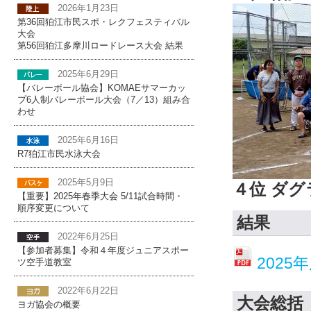
2026年1月23日
第36回狛江市民スポ・レクフェスティバル
大会
第56回狛江多摩川ロードレース大会 結果
2025年6月29日
【バレーボール協会】KOMAEサマーカッ
プ6人制バレーボール大会（7／13）組み合
わせ
2025年6月16日
R7狛江市民水泳大会
2025年5月9日
４位 ダグ
【重要】2025年春季大会 5/11試合時間・
順序変更について
結果
2022年6月25日
【参加者募集】令和４年度ジュニアスポー
202
ツ空手道教室
2022年6月22日
大会総括
ヨガ協会の概要