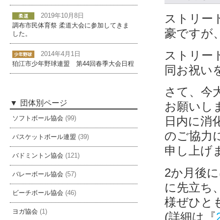
ストリー
2019年10月8日
調布市民体育祭 柔道大会に参加してきま
豪ですが
した。
ストリー
2014年4月1日
狛江市少年野球連盟 第44回春季大会日程
同お祝い
さて、今
団体別ページ
お願いし
日内に消
ソフトボール協会
(99)
のご協力
バスケットボール連盟
(39)
申し上げ
バドミントン協会
(121)
2か月後
バレーボール協会
(57)
に先立ち、
ビーチボール協会
(46)
様ぜひと
ヨガ協会
(1)
(詳細は『