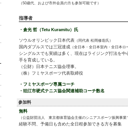
（50歳代、および市外会員の方も参加可能です）
指導者
・倉光 哲（Tetu Kuramitu）氏
ソウルオリンピック日本代表
（同代表 松岡修造氏）
国内ダブルスでは三冠達成
（全日本・全日本室内・全日本ロ
シングルスでも実績は多く、現在はライジング打法を中
手を育成している。
（公財）日本テニス協会理事。
（株）フミヤスポーツ代表取締役
・フミヤスポーツ専属コーチ
・狛江市硬式テニス協会関連補助コーチ数名
参加料
無料
（公益財団法人 東京都体育協会主催のシニアスポーツ振興事業
経験不問、予備日も含めた全日程参加できる方を募集