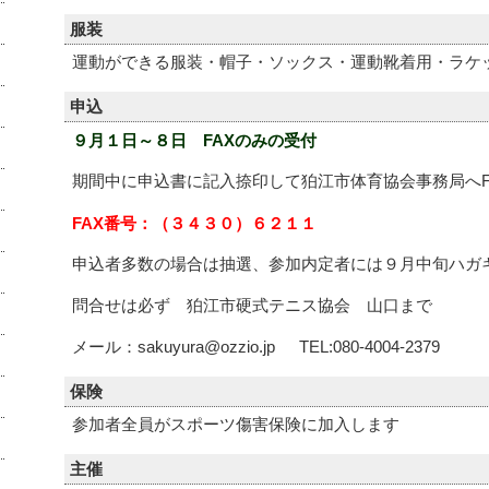
服装
運動ができる服装・帽子・ソックス・運動靴着用・ラケ
申込
９月１日～８日 FAXのみの受付
期間中に申込書に記入捺印して狛江市体育協会事務局へF
FAX番号：（３４３０）６２１１
申込者多数の場合は抽選、参加内定者には９月中旬ハガ
問合せは必ず 狛江市硬式テニス協会 山口まで
メール：sakuyura@ozzio.jp TEL:080-4004-2379
保険
参加者全員がスポーツ傷害保険に加入します
主催