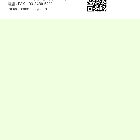
電話 / FAX：03-3480-6211
info@komae-taikyou.jp