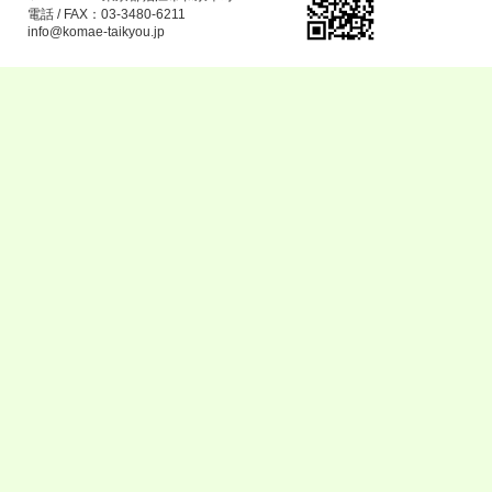
電話 / FAX：03-3480-6211
info@komae-taikyou.jp