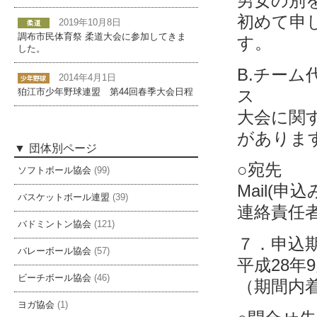
男女の別
初めて申
2019年10月8日
調布市民体育祭 柔道大会に参加してきま
す。
した。
B.チー
2014年4月1日
ス
狛江市少年野球連盟 第44回春季大会日程
大会に関
がありま
団体別ページ
○宛先
ソフトボール協会
(99)
Mail(申込み
バスケットボール連盟
(39)
連絡責任者
バドミントン協会
(121)
７．申込
バレーボール協会
(57)
平成28年
ビーチボール協会
(46)
（期間内
ヨガ協会
(1)