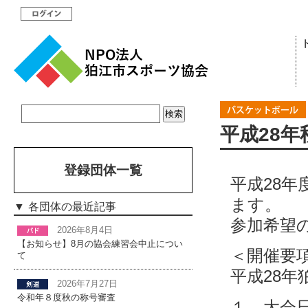
平成28
登録団体一覧
平成28
ます。
各団体の最近記事
参加希望
2026年8月4日
【お知らせ】8月の協会練習会中止につい
＜開催要
て
平成28
2026年7月27日
令和年８度秋の称号審査
１．大会