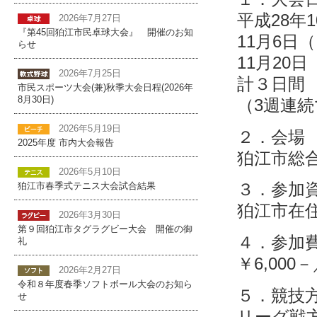
平成28年
2026年7月27日
『第45回狛江市民卓球大会』 開催のお知
11月6日
らせ
11月20
2026年7月25日
計３日間
市民スポーツ大会(兼)秋季大会日程(2026年
8月30日)
（3週連
2026年5月19日
２．会場
2025年度 市内大会報告
狛江市総
2026年5月10日
３．参加
狛江市春季式テニス大会試合結果
狛江市在
2026年3月30日
第９回狛江市タグラグビー大会 開催の御
４．参加
礼
￥6,000
2026年2月27日
令和８年度春季ソフトボール大会のお知ら
５．競技
せ
リーグ戦