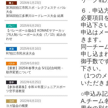
2026年1月23日
第36回狛江市民スポ・レクフェスティバル
６．申込
大会
第56回狛江多摩川ロードレース大会 結果
必要項目
申込下さ
2025年6月29日
【バレーボール協会】KOMAEサマーカッ
申込はメ
プ6人制バレーボール大会（7／13）組み合
きます。
わせ
同一チー
2025年6月16日
申し込ま
R7狛江市民水泳大会
御手数で
2025年5月9日
下さい。
【重要】2025年春季大会 5/11試合時間・
順序変更について
（1つの
いただき
2022年6月25日
【参加者募集】令和４年度ジュニアスポー
ツ空手道教室
○申込み
A.チーム
2022年6月22日
ヨガ協会の概要