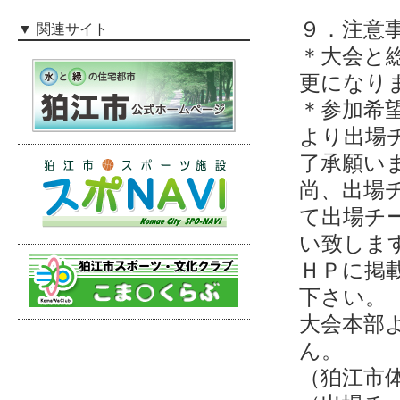
９．注意
関連サイト
＊大会と
更になり
＊参加希
より出場
了承願い
尚、出場
て出場チ
い致しま
ＨＰに掲
下さい。
大会本部
ん。
（狛江市体育協