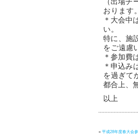
（出場チ
おります
＊大会中
い。
特に、施
をご遠慮
＊参加費
＊申込み
を過ぎて
都合上、
以上
«
平成28年度春大会