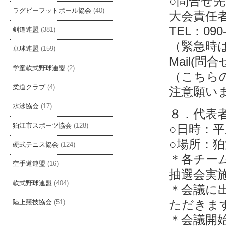
○問合せ先
ラグビーフットボール協会
(40)
大会責任
TEL：090-
剣道連盟
(381)
（緊急時
卓球連盟
(159)
Mail(問合せ
学童軟式野球連盟
(2)
（こちら
柔道クラブ
(4)
注意願い
水泳協会
(17)
８．代表
○日時：平
狛江市スポーツ協会
(128)
○場所：
硬式テニス協会
(124)
＊各チー
空手道連盟
(16)
抽選会実
軟式野球連盟
(404)
＊会議に
ただきま
陸上競技協会
(51)
＊会議開