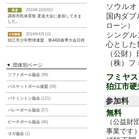
ソウルオ
2019年10月8日
国内ダブ
調布市民体育祭 柔道大会に参加してきま
した。
ローン）
シングル
2014年4月1日
狛江市少年野球連盟 第44回春季大会日程
心とした
（公財）
（株）フ
団体別ページ
フミヤス
ソフトボール協会
(99)
狛江市硬
バスケットボール連盟
(39)
バドミントン協会
(121)
参加料
バレーボール協会
(57)
無料
（公益財
ビーチボール協会
(46)
事業です
ヨガ協会
(1)