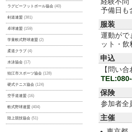
経験不問
ラグビーフットボール協会
(40)
予備日も
剣道連盟
(381)
服装
卓球連盟
(159)
運動がで
学童軟式野球連盟
(2)
ット・飲
柔道クラブ
(4)
申込
水泳協会
(17)
【問い合
狛江市スポーツ協会
(128)
TEL:080-
硬式テニス協会
(124)
保険
空手道連盟
(16)
参加者全
軟式野球連盟
(404)
主催
陸上競技協会
(51)
東京都