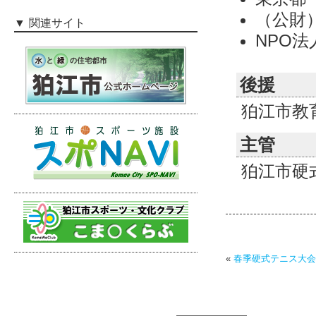
（公財
関連サイト
NPO法
後援
狛江市教
主管
狛江市硬
«
春季硬式テニス大会