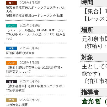
時間
2026年1月23日
第36回狛江市民スポ・レクフェスティバル
【集合】10
大会
第56回狛江多摩川ロードレース大会 結果
【レッスン】
2025年6月29日
場所
【バレーボール協会】KOMAEサマーカッ
プ6人制バレーボール大会（7／13）組み合
元和泉市
わせ
（駐輪可
2025年6月16日
R7狛江市民水泳大会
対象
2025年5月9日
主として
【重要】2025年春季大会 5/11試合時間・
順序変更について
能です）
〔狛江市
2022年6月25日
【参加者募集】令和４年度ジュニアスポー
ツ空手道教室
指導者
倉光 哲（T
2022年6月22日
ヨガ協会の概要