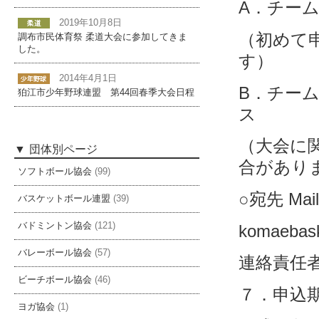
A．チー
2019年10月8日
（初めて
調布市民体育祭 柔道大会に参加してきま
した。
す）
2014年4月1日
B．チー
狛江市少年野球連盟 第44回春季大会日程
ス
（大会に
団体別ページ
合があり
ソフトボール協会
(99)
○宛先 Ma
バスケットボール連盟
(39)
バドミントン協会
(121)
komaebask
バレーボール協会
(57)
連絡責任者
ビーチボール協会
(46)
７．申込
ヨガ協会
(1)