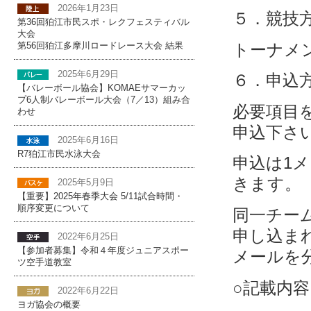
2026年1月23日
５．競技
第36回狛江市民スポ・レクフェスティバル
大会
トーナメ
第56回狛江多摩川ロードレース大会 結果
2025年6月29日
６．申込
【バレーボール協会】KOMAEサマーカッ
プ6人制バレーボール大会（7／13）組み合
必要項目
わせ
申込下さ
2025年6月16日
R7狛江市民水泳大会
申込は1
きます。
2025年5月9日
【重要】2025年春季大会 5/11試合時間・
順序変更について
同一チー
申し込ま
2022年6月25日
【参加者募集】令和４年度ジュニアスポー
メールを
ツ空手道教室
○記載内容
2022年6月22日
ヨガ協会の概要