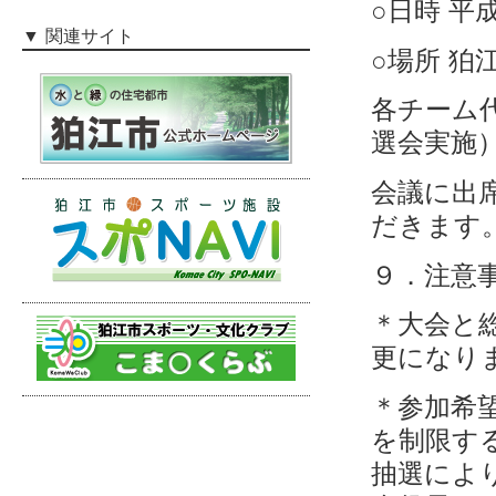
○日時 平
関連サイト
○場所 狛
各チーム
選会実施
会議に出
だきます
９．注意
＊大会と
更になり
＊参加希
を制限す
抽選によ