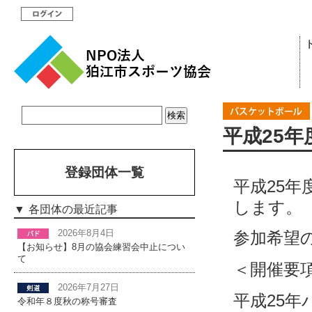
平成25
登録団体一覧
平成25
します。
各団体の最近記事
2026年8月4日
参加希望
【お知らせ】8月の協会練習会中止につい
て
＜開催要
2026年7月27日
平成25
令和年８度秋の称号審査