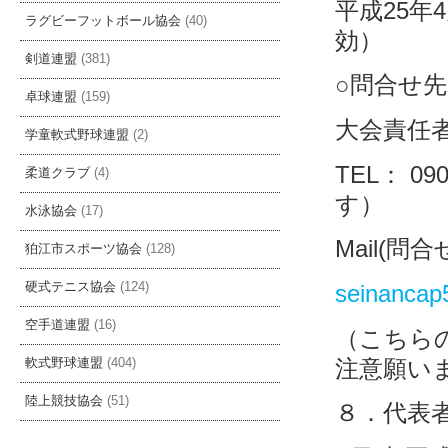
平成25年
ラグビーフットボール協会
(40)
効）
剣道連盟
(381)
○問合せ先
卓球連盟
(159)
大会責任
学童軟式野球連盟
(2)
TEL： 0
柔道クラブ
(4)
す）
水泳協会
(17)
Mail(問
狛江市スポーツ協会
(128)
seinancap
硬式テニス協会
(124)
空手道連盟
(16)
（こちら
注意願い
軟式野球連盟
(404)
陸上競技協会
(51)
８．代表