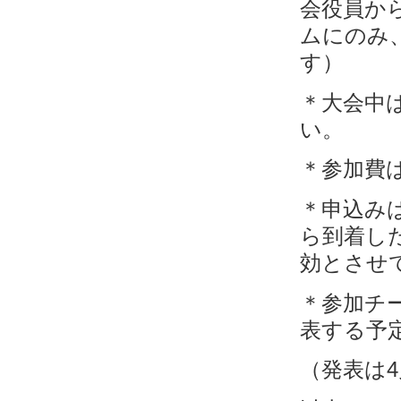
会役員か
ムにのみ
す）
＊大会中
い。
＊参加費
＊申込み
ら到着し
効とさせ
＊参加チ
表する予
（発表は4