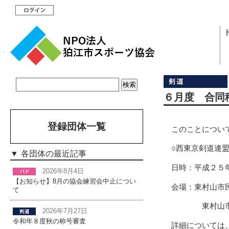
６月度 合同
登録団体一覧
このことについ
○西東京剣道連
各団体の最近記事
日時：平成２５
2026年8月4日
【お知らせ】8月の協会練習会中止につい
会場：東村山市
て
東村山市久
2026年7月27日
令和年８度秋の称号審査
詳細については