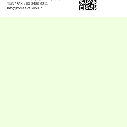
電話 / FAX：03-3480-6211
info@komae-taikyou.jp