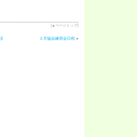
[
▲ページトップ
]
項
３月協会練習会日程
»