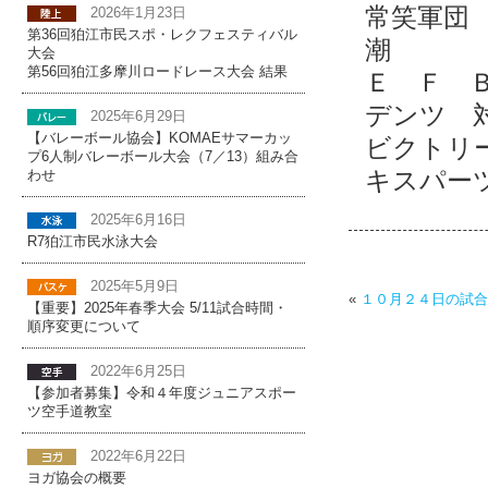
常笑軍
2026年1月23日
第36回狛江市民スポ・レクフェスティバル
潮 対
大会
第56回狛江多摩川ロードレース大会 結果
Ｅ Ｆ 
デンツ 
2025年6月29日
【バレーボール協会】KOMAEサマーカッ
ビクトリ
プ6人制バレーボール大会（7／13）組み合
キスパー
わせ
2025年6月16日
R7狛江市民水泳大会
2025年5月9日
«
１０月２４日の試合
【重要】2025年春季大会 5/11試合時間・
順序変更について
2022年6月25日
【参加者募集】令和４年度ジュニアスポー
ツ空手道教室
2022年6月22日
ヨガ協会の概要