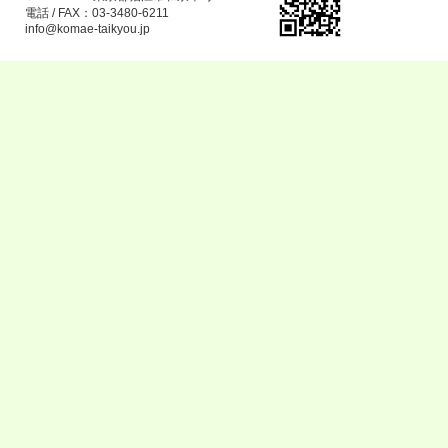
電話 / FAX：03-3480-6211
info@komae-taikyou.jp