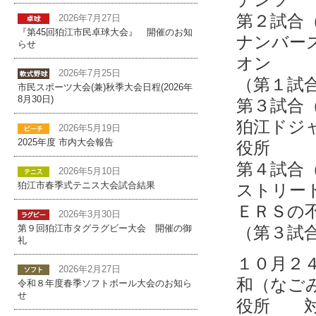
第２試合
2026年7月27日
『第45回狛江市民卓球大会』 開催のお知
ナンバ
らせ
オン 
2026年7月25日
（第１試
市民スポーツ大会(兼)秋季大会日程(2026年
8月30日)
第３試合
狛江ド
2026年5月19日
2025年度 市内大会報告
役所 
第４試合
2026年5月10日
ストリ
狛江市春季式テニス大会試合結果
ＥＲＳの
2026年3月30日
（第３試
第９回狛江市タグラグビー大会 開催の御
礼
１０月２
2026年2月27日
和（な
令和８年度春季ソフトボール大会のお知ら
せ
役所 対