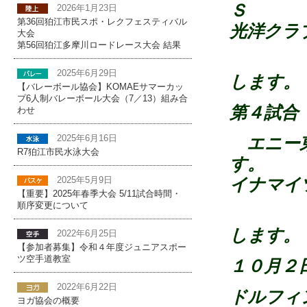
Ｓ
2026年1月23日
第36回狛江市民スポ・レクフェスティバル
光洋クラ
大会
第56回狛江多摩川ロードレース大会 結果
第
2025年6月29日
します。
【バレーボール協会】KOMAEサマーカッ
プ6人制バレーボール大会（7／13）組み合
第４試合
わせ
エニー東
2025年6月16日
R7狛江市民水泳大会
す。
イナマイ
2025年5月9日
【重要】2025年春季大会 5/11試合時間・
順序変更について
第
します。
2022年6月25日
【参加者募集】令和４年度ジュニアスポー
ツ空手道教室
１０月２
2022年6月22日
ドルフ
ヨガ協会の概要