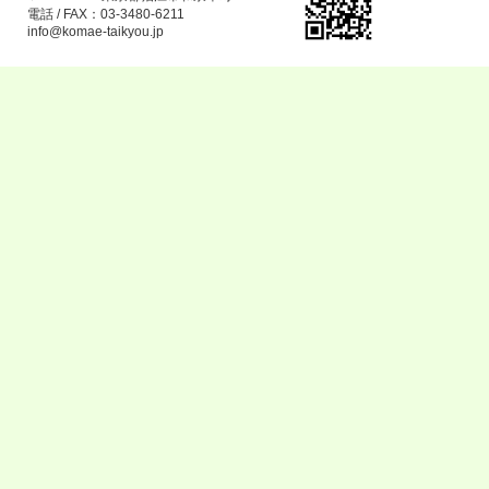
電話 / FAX：03-3480-6211
info@komae-taikyou.jp