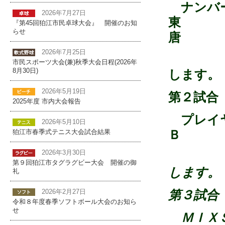
ナンバ
2026年7月27日
『第45回狛江市民卓球大会』 開催のお知
らせ
唐 
2026年7月25日
第
市民スポーツ大会(兼)秋季大会日程(2026年
8月30日)
します。
2026年5月19日
第２試合
2025年度 市内大会報告
プレイ
2026年5月10日
Ｂ
東
狛江市春季式テニス大会試合結果
2026年3月30日
第
第９回狛江市タグラグビー大会 開催の御
します。
礼
第３試合
2026年2月27日
令和８年度春季ソフトボール大会のお知ら
せ
ＭＩＸ