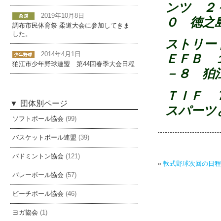
ンツ 
2019年10月8日
０ 徳之
調布市民体育祭 柔道大会に参加してきま
した。
ストリ
2014年4月1日
ＥＦＢ
狛江市少年野球連盟 第44回春季大会日程
－８ 狛
ＴＩＦ
団体別ページ
スパーツ
ソフトボール協会
(99)
バスケットボール連盟
(39)
バドミントン協会
(121)
«
軟式野球次回の日程
バレーボール協会
(57)
ビーチボール協会
(46)
ヨガ協会
(1)