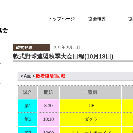
トップページ
協会概要
協
2015年10月11日
軟式野球連盟秋季大会日程(10月18日)
＜A面＞
敗者復活1回戦
試合
開始
一塁側
第1
8:30
TIF
第2
10:10
ダグラ