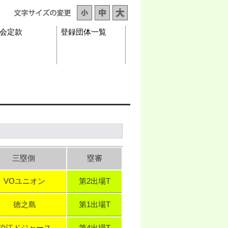
会定款
登録団体一覧
三塁側
塁審
VOユニオン
第2出場T
徳之島
第1出場T