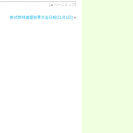
[
▲ページトップ
]
軟式野球連盟秋季大会日程(11月1日)
»