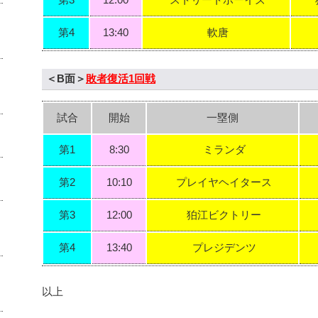
第3
12:00
ストリートボーイズ
第4
13:40
軟唐
＜B面＞
敗者復活1回戦
試合
開始
一塁側
第1
8:30
ミランダ
第2
10:10
プレイヤヘイタース
第3
12:00
狛江ビクトリー
第4
13:40
プレジデンツ
以上