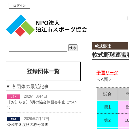
軟式野球連盟春
登録団体一覧
予選リーグ
＜A面＞
各団体の最近記事
試合
2026年8月4日
【お知らせ】8月の協会練習会中止につい
第1
8
て
2026年7月27日
第2
10
令和年８度秋の称号審査