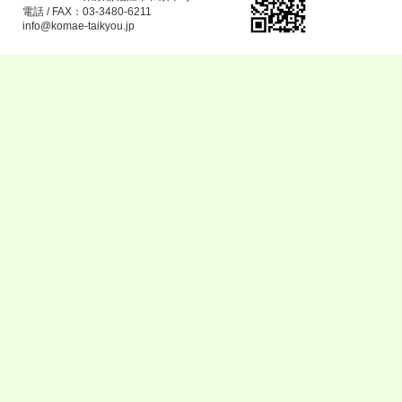
電話 / FAX：03-3480-6211
info@komae-taikyou.jp