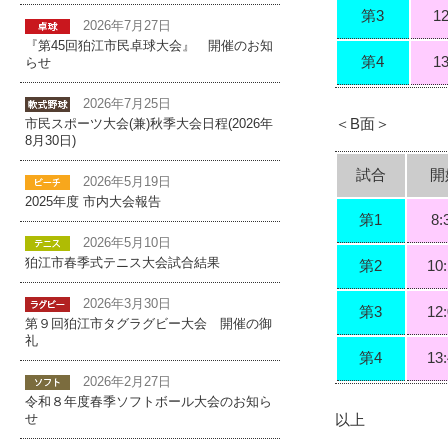
第3
12
2026年7月27日
『第45回狛江市民卓球大会』 開催のお知
第4
13
らせ
2026年7月25日
＜B面＞
市民スポーツ大会(兼)秋季大会日程(2026年
8月30日)
試合
開
2026年5月19日
2025年度 市内大会報告
第1
8:
2026年5月10日
狛江市春季式テニス大会試合結果
第2
10
2026年3月30日
第3
12
第９回狛江市タグラグビー大会 開催の御
礼
第4
13
2026年2月27日
令和８年度春季ソフトボール大会のお知ら
以上
せ