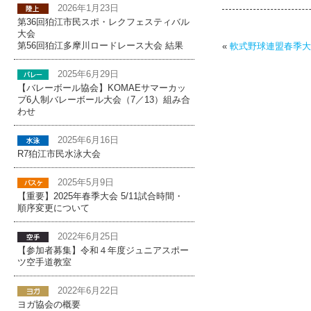
2026年1月23日
第36回狛江市民スポ・レクフェスティバル
大会
第56回狛江多摩川ロードレース大会 結果
«
軟式野球連盟春季大会
2025年6月29日
【バレーボール協会】KOMAEサマーカッ
プ6人制バレーボール大会（7／13）組み合
わせ
2025年6月16日
R7狛江市民水泳大会
2025年5月9日
【重要】2025年春季大会 5/11試合時間・
順序変更について
2022年6月25日
【参加者募集】令和４年度ジュニアスポー
ツ空手道教室
2022年6月22日
ヨガ協会の概要