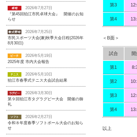
第3
12
2026年7月27日
『第45回狛江市民卓球大会』 開催のお知
第4
13
らせ
2026年7月25日
＜B面＞
市民スポーツ大会(兼)秋季大会日程(2026年
8月30日)
試合
開
2026年5月19日
2025年度 市内大会報告
第1
8:
2026年5月10日
狛江市春季式テニス大会試合結果
第2
10
2026年3月30日
第3
12
第９回狛江市タグラグビー大会 開催の御
礼
第4
13
2026年2月27日
令和８年度春季ソフトボール大会のお知ら
以上
せ