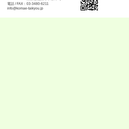
電話 / FAX：03-3480-6211
info@komae-taikyou.jp