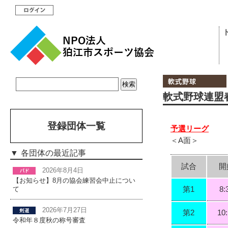
軟式野球連盟春
登録団体一覧
予選リーグ
＜A面＞
各団体の最近記事
試合
開
2026年8月4日
【お知らせ】8月の協会練習会中止につい
第1
8:
て
2026年7月27日
第2
10
令和年８度秋の称号審査