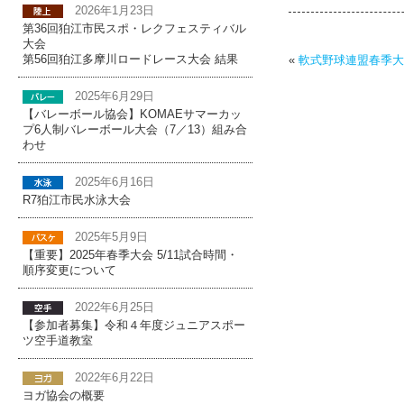
2026年1月23日
第36回狛江市民スポ・レクフェスティバル
大会
第56回狛江多摩川ロードレース大会 結果
«
軟式野球連盟春季大会
2025年6月29日
【バレーボール協会】KOMAEサマーカッ
プ6人制バレーボール大会（7／13）組み合
わせ
2025年6月16日
R7狛江市民水泳大会
2025年5月9日
【重要】2025年春季大会 5/11試合時間・
順序変更について
2022年6月25日
【参加者募集】令和４年度ジュニアスポー
ツ空手道教室
2022年6月22日
ヨガ協会の概要