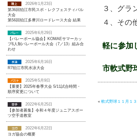
2026年1月23日
３、グラ
第36回狛江市民スポ・レクフェスティバル
大会
４、その
第56回狛江多摩川ロードレース大会 結果
2025年6月29日
終了後
【バレーボール協会】KOMAEサマーカッ
軽に参加
プ6人制バレーボール大会（7／13）組み合
わせ
2025年6月16日
市軟
R7狛江市民水泳大会
2025年5月9日
【重要】2025年春季大会 5/11試合時間・
順序変更について
«
軟式野球１１月１３
2022年6月25日
【参加者募集】令和４年度ジュニアスポー
ツ空手道教室
2022年6月22日
ヨガ協会の概要