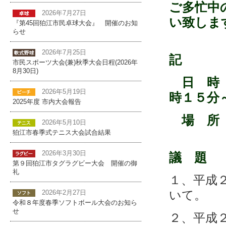
ご多忙中
2026年7月27日
い致しま
『第45回狛江市民卓球大会』 開催のお知
らせ
2026年7月25日
記
市民スポーツ大会(兼)秋季大会日程(2026年
8月30日)
日 時
2026年5月19日
時１５分
2025年度 市内大会報告
場 所
2026年5月10日
狛江市春季式テニス大会試合結果
2026年3月30日
議 題
第９回狛江市タグラグビー大会 開催の御
礼
１、平成
いて。
2026年2月27日
令和８年度春季ソフトボール大会のお知ら
せ
２、平成