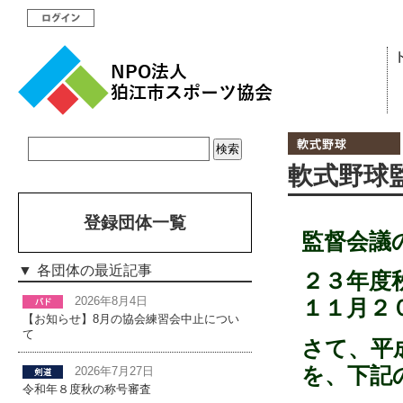
軟式野球
登録団体一覧
監督会議
各団体の最近記事
２３年度
2026年8月4日
１１月２
【お知らせ】8月の協会練習会中止につい
て
さて、平
を、下記
2026年7月27日
令和年８度秋の称号審査