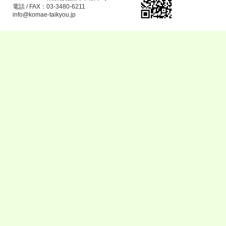
電話 / FAX：03-3480-6211
info@komae-taikyou.jp