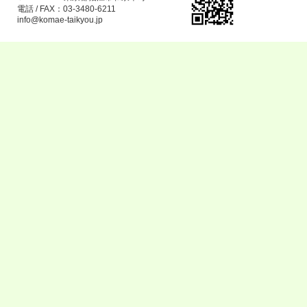
電話 / FAX：03-3480-6211
info@komae-taikyou.jp