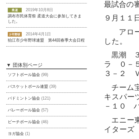
最試合の
2019年10月8日
９月１１
調布市民体育祭 柔道大会に参加してきま
した。
アローズ
2014年4月1日
した。
狛江市少年野球連盟 第44回春季大会日程
黒潮 
ラ ０
団体別ページ
３－２ 
ソフトボール協会
(99)
チーム
バスケットボール連盟
(39)
キスパー
バドミントン協会
(121)
－１０ 
バレーボール協会
(57)
エニー
ビーチボール協会
(46)
イターズ
ヨガ協会
(1)