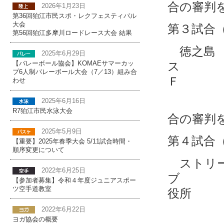
合の審判
2026年1月23日
第36回狛江市民スポ・レクフェスティバル
大会
第３試合
第56回狛江多摩川ロードレース大会 結果
徳之
2025年6月29日
ス
【バレーボール協会】KOMAEサマーカッ
プ6人制バレーボール大会（7／13）組み合
Ｆ 
わせ
2025年6月16日
R7狛江市民水泳大会
合の審判
2025年5月9日
第４試合
【重要】2025年春季大会 5/11試合時間・
順序変更について
ストリ
2022年6月25日
ブ 
【参加者募集】令和４年度ジュニアスポー
ツ空手道教室
役所
2022年6月22日
ヨガ協会の概要