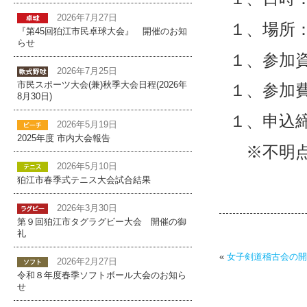
2026年7月27日
１、場所
『第45回狛江市民卓球大会』 開催のお知
らせ
１、参加
2026年7月25日
市民スポーツ大会(兼)秋季大会日程(2026年
１、参加
8月30日)
１、申込
2026年5月19日
2025年度 市内大会報告
※不明点
2026年5月10日
小川（携
狛江市春季式テニス大会試合結果
2026年3月30日
第９回狛江市タグラグビー大会 開催の御
礼
«
女子剣道稽古会の開
2026年2月27日
令和８年度春季ソフトボール大会のお知ら
せ