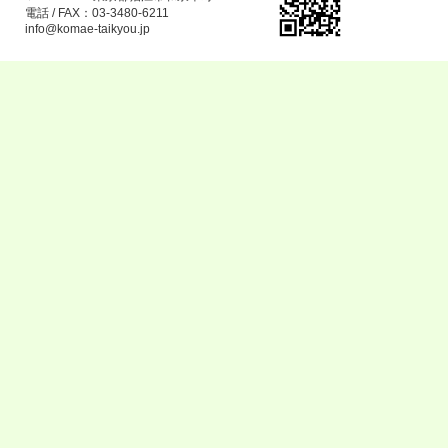
電話 / FAX：03-3480-6211
info@komae-taikyou.jp