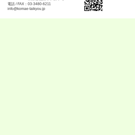
電話 / FAX：03-3480-6211
info@komae-taikyou.jp