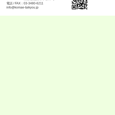
電話 / FAX：03-3480-6211
info@komae-taikyou.jp