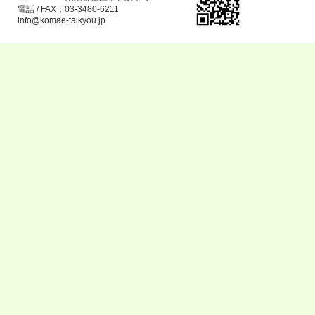
電話 / FAX：03-3480-6211
info@komae-taikyou.jp