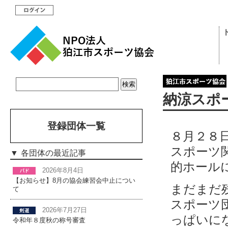
納涼スポ
登録団体一覧
８月２８
スポーツ
各団体の最近記事
的ホール
2026年8月4日
【お知らせ】8月の協会練習会中止につい
まだまだ
て
スポーツ
2026年7月27日
っぱいに
令和年８度秋の称号審査