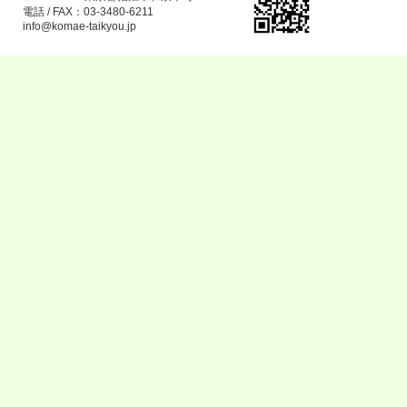
電話 / FAX：03-3480-6211
info@komae-taikyou.jp