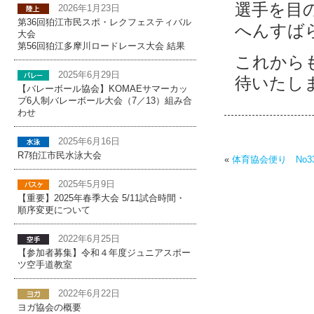
選手を目
2026年1月23日
第36回狛江市民スポ・レクフェスティバル
へんすば
大会
第56回狛江多摩川ロードレース大会 結果
これから
2025年6月29日
待いたし
【バレーボール協会】KOMAEサマーカッ
プ6人制バレーボール大会（7／13）組み合
わせ
2025年6月16日
R7狛江市民水泳大会
«
体育協会便り No3
2025年5月9日
【重要】2025年春季大会 5/11試合時間・
順序変更について
2022年6月25日
【参加者募集】令和４年度ジュニアスポー
ツ空手道教室
2022年6月22日
ヨガ協会の概要