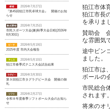
狛江市体
2026年7月27日
『第45回狛江市民卓球大会』 開催のお知
狛江市長
らせ
を承りま
2026年7月25日
市民スポーツ大会(兼)秋季大会日程(2026年
賛助会 
8月30日)
な雰囲気
2026年5月19日
途中ビン
2025年度 市内大会報告
ました。
2026年5月10日
狛江市春季式テニス大会試合結果
狛江市は
2026年3月30日
ボールの
第９回狛江市タグラグビー大会 開催の御
礼
市民総合
されます
2026年2月27日
令和８年度春季ソフトボール大会のお知ら
せ
将来のオ