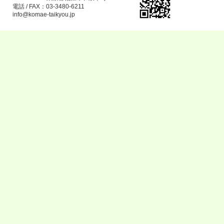
電話 / FAX：03-3480-6211
info@komae-taikyou.jp