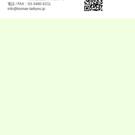
電話 / FAX：03-3480-6211
info@komae-taikyou.jp