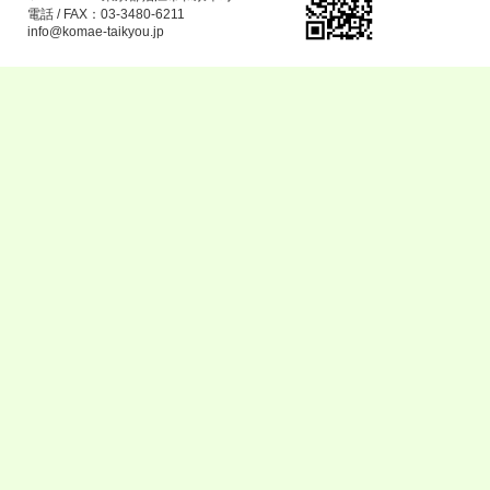
電話 / FAX：03-3480-6211
info@komae-taikyou.jp