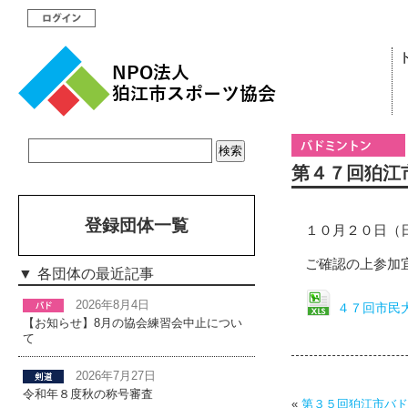
第４７回狛江
登録団体一覧
１０月２０日（
ご確認の上参加
各団体の最近記事
2026年8月4日
４７回市民
【お知らせ】8月の協会練習会中止につい
て
2026年7月27日
令和年８度秋の称号審査
«
第３５回狛江市バド