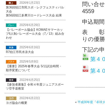
問い合せ
2026年1月23日
第36回狛江市民スポ・レクフェスティバル
4559
大会
第56回狛江多摩川ロードレース大会 結果
申込期間
2025年6月29日
【バレーボール協会】KOMAEサマーカッ
表 彰
プ6人制バレーボール大会（7／13）組み合
りの優
わせ
2025年6月16日
下記の申
R7狛江市民水泳大会
第４
2025年5月9日
【重要】2025年春季大会 5/11試合時間・
第４
順序変更について
2022年6月25日
【参加者募集】令和４年度ジュニアスポー
ツ空手道教室
2022年6月22日
«
平成30年度『卓球
ヨガ協会の概要