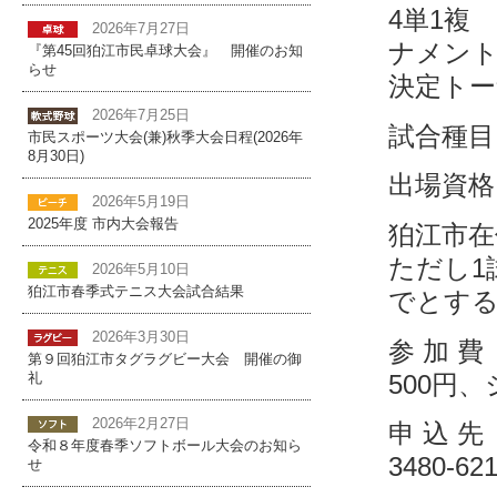
4単1複
2026年7月27日
ナメント
『第45回狛江市民卓球大会』 開催のお知
らせ
決定トー
2026年7月25日
試合種
市民スポーツ大会(兼)秋季大会日程(2026年
8月30日)
出場資格
2026年5月19日
2025年度 市内大会報告
狛江市在
ただし1
2026年5月10日
狛江市春季式テニス大会試合結果
でとす
2026年3月30日
参 加 
第９回狛江市タグラグビー大会 開催の御
500円
礼
2026年2月27日
申 込 
令和８年度春季ソフトボール大会のお知ら
3480-62
せ