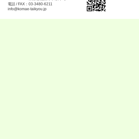
電話 / FAX：03-3480-6211
info@komae-taikyou.jp