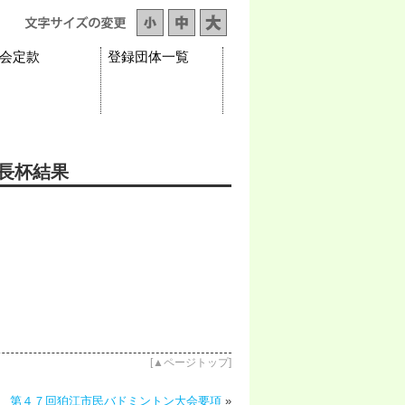
会定款
登録団体一覧
長杯結果
[
▲ページトップ
]
第４７回狛江市民バドミントン大会要項
»