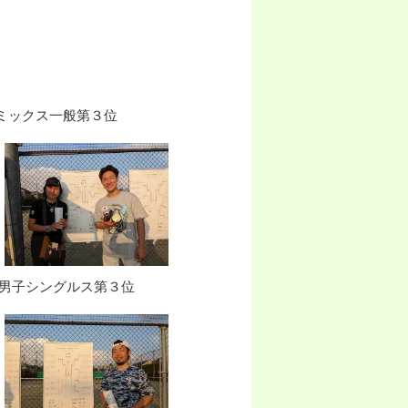
クス一般第３位
子シングルス第３位