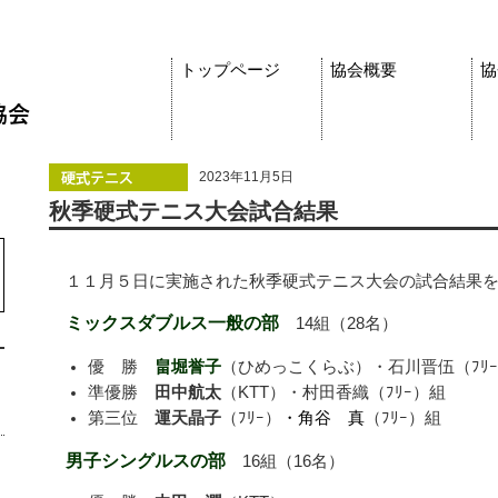
トップページ
協会概要
協
2023年11月5日
秋季硬式テニス大会試合結果
１１月５日に実施された秋季硬式テニス大会の試合結果
ミックスダブルス一般の部
14組（28名）
畠堀誉子
優 勝
（ひめっこくらぶ）・石川晋伍（ﾌﾘ
準優勝
田中航太
（KTT）・村田香織（ﾌﾘｰ）組
第三位
運天晶子
（ﾌﾘｰ）
・角谷 真
（ﾌﾘｰ）組
男子シングルスの部
16組（16名）