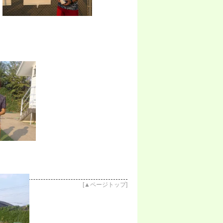
[
▲ページトップ
]