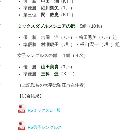
優 勝
中田 潤
（KTT）
準優勝
細川朔矢
（ﾌﾘｰ）
第三位
関 敦史
（KTT）
ミックスダブルスシニア
の部
5組（10名）
優 勝 吉岡 浩（ﾌﾘｰ）・梅田秀美（ﾌﾘｰ）組
（ﾌﾘｰ）・板山宏一
（ﾌﾘｰ）組
準優勝 村瀬慶子
女子シングルスの部 ４組（４名）
山田美貴
優 勝
（ﾌﾘｰ）
三科 遥
（KTT）
準優勝
（上記氏名の太字は狛江市在住者）
【試合結果】
R5ミックスD一般
R5男子シングルス