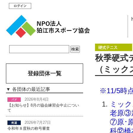
秋季硬式
（ミック
登録団体一覧
※11/5時
各団体の最近記事
2026年8月4日
ミック
【お知らせ】8月の協会練習会中止につい
て
老原③
⑦原･
2026年7月27日
令和年８度秋の称号審査
科⑫橋