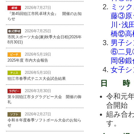
ミック
2026年7月27日
藤③原
『第45回狛江市民卓球大会』 開催のお知
らせ
川･浅
2026年7月25日
橋⑫高
市民スポーツ大会(兼)秋季大会日程(2026年
男子シ
8月30日)
⑥二見
2026年5月19日
岡⑭鍛
2025年度 市内大会報告
女子シ
2026年5月10日
狛江市春季式テニス大会試合結果
日 時
2026年3月30日
令和元
第９回狛江市タグラグビー大会 開催の御
礼
合開始
組み合
2026年2月27日
令和８年度春季ソフトボール大会のお知ら
す。
せ