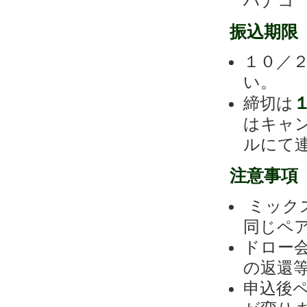
ハナコ
振込期限
１０／
い。
締切は
はキャ
ルにて
注意事項
ミック
同じペ
ドロー
の返還
申込後