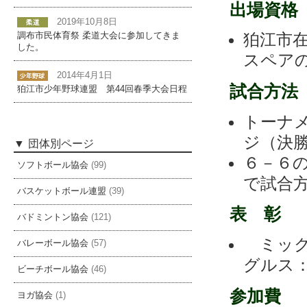
出場資格
2019年10月8日
狛江市
調布市民体育祭 柔道大会に参加してきま
した。
スペア
2014年4月1日
試合方法
狛江市少年野球連盟 第44回春季大会日程
トーナ
ジ（決
団体別ページ
６－６
ソフトボール協会
(99)
で試合
バスケットボール連盟
(39)
表 彰
バドミントン協会
(121)
ミック
バレーボール協会
(57)
グルス
ビーチボール協会
(46)
参加費
ヨガ協会
(1)