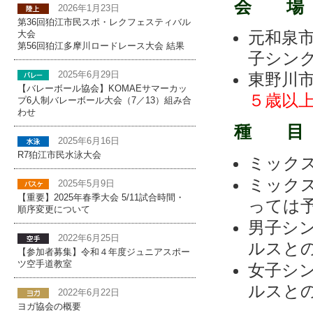
会 場
2026年1月23日
第36回狛江市民スポ・レクフェスティバル
元和泉
大会
第56回狛江多摩川ロードレース大会 結果
子シン
東野川
2025年6月29日
【バレーボール協会】KOMAEサマーカッ
５歳以
プ6人制バレーボール大会（7／13）組み合
わせ
種 目
2025年6月16日
R7狛江市民水泳大会
ミック
ミック
2025年5月9日
【重要】2025年春季大会 5/11試合時間・
っては
順序変更について
男子
2022年6月25日
ルスと
【参加者募集】令和４年度ジュニアスポー
ツ空手道教室
女子
ルスと
2022年6月22日
ヨガ協会の概要