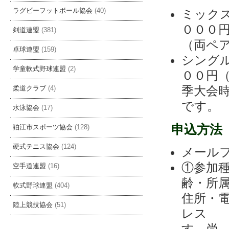
ミックス
ラグビーフットボール協会
(40)
０００円
剣道連盟
(381)
（両ペ
卓球連盟
(159)
シング
学童軟式野球連盟
(2)
００
季大会
柔道クラブ
(4)
です。
水泳協会
(17)
申込方
狛江市スポーツ協会
(128)
硬式テニス協会
(124)
メール
①参加
空手道連盟
(16)
齢・所
軟式野球連盟
(404)
住所・
陸上競技協会
(51)
レス 
す。尚