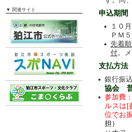
関連サイト
申込期間
１０月
ＰＭ５
先着
付
。
支払方法
銀行振
協会 
参加費：
ルスは
位でお
担）
記