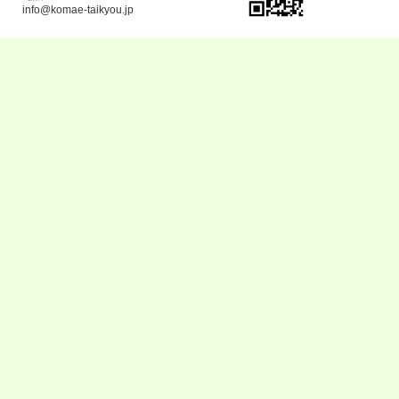
info@komae-taikyou.jp